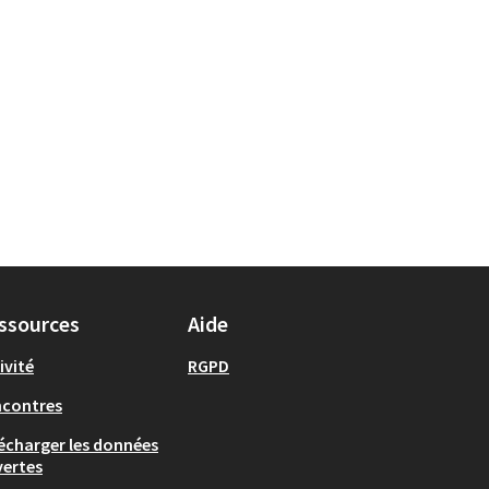
ssources
Aide
ivité
RGPD
ncontres
écharger les données
ertes