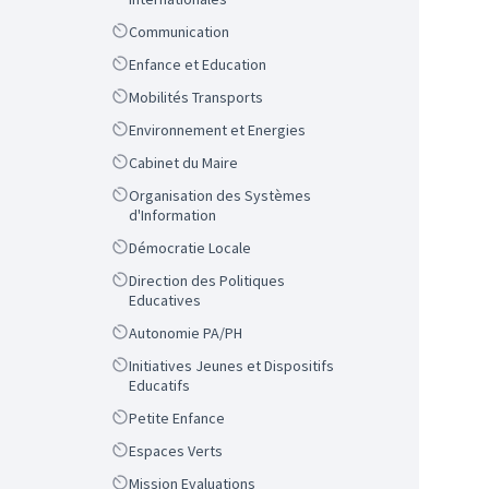
Scope
Communication
Scope
Enfance et Education
Scope
Mobilités Transports
Scope
Environnement et Energies
Scope
Cabinet du Maire
Scope
Organisation des Systèmes
d'Information
Scope
Démocratie Locale
Scope
Direction des Politiques
Educatives
Scope
Autonomie PA/PH
Scope
Initiatives Jeunes et Dispositifs
Educatifs
Scope
Petite Enfance
Scope
Espaces Verts
Scope
Mission Evaluations