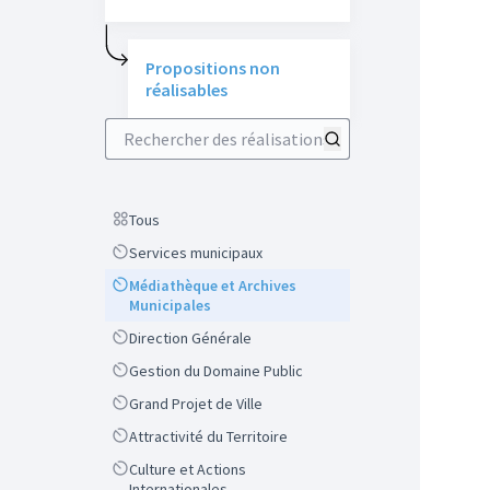
Propositions non
réalisables
Rechercher des réalisations
Scope
Tous
Scope
Services municipaux
Scope
Médiathèque et Archives
Municipales
Scope
Direction Générale
Scope
Gestion du Domaine Public
Scope
Grand Projet de Ville
Scope
Attractivité du Territoire
Scope
Culture et Actions
Internationales