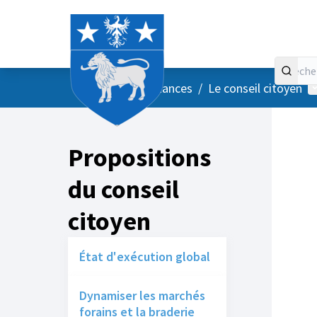
Accueil
Menu principal
M
/
Vos instances
/
Le conseil citoyen
Propositions
du conseil
citoyen
État d'exécution global
Dynamiser les marchés
forains et la braderie