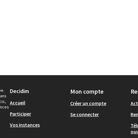
pe.
Decidim
Mon compte
Re
dans
cis,
Accueil
Créer un compte
Act
ances
Participer
Se connecter
Re
Vos instances
Tél
ouv