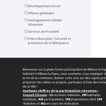
Scope
Développement Social
Scope
Affaires générales
Scope
Aménagements-Habitat-
Urbanisme
Scope
Services de Proximité
Scope
Police Municipale / Sécurité et
prévention de la délinquance
Bienvenue sur la plate-forme participative de Rillieux-la-Pa
Habitant à Rillieux-la-Pape, vous souhaitez vous impliquer 
la vie de la commune, donner votre avis sur des sujets pré
proposer des idées ou projets, participez à l'une des inst
de la Ville !
Quelques chiffres de la participation citoyenne :
Conseil Citoyen
: 12
sessions réalisées,
295
habitants
mobilisés,
428
participations,
758
propositions dont
199
réalisées et
402
en cours de réalisation