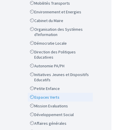
Scope
Mobilités Transports
Scope
Environnement et Energies
Scope
Cabinet du Maire
Scope
Organisation des Systèmes
d'Information
Scope
Démocratie Locale
Scope
Direction des Politiques
Educatives
Scope
Autonomie PA/PH
Scope
Initiatives Jeunes et Dispositifs
Educatifs
Scope
Petite Enfance
Scope
Espaces Verts
Scope
Mission Evaluations
Scope
Développement Social
Scope
Affaires générales