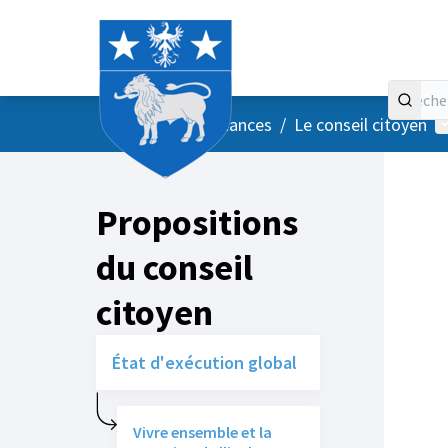
Accueil
Menu principal
M
/
Vos instances
/
Le conseil citoyen
Propositions
du conseil
citoyen
État d'exécution global
Vivre ensemble et la