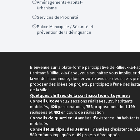
Scope
Aménagements-Habitat-
Urbanisme
Scope
Services de Proximité
Scope
Police Municipale / Sécurité et
prévention de la délinquance
Bienvenue sur la plate-forme participative de Rillieux-la-Pa
Habitant à Rillieux-la-Pape, vous souhaitez vous impliquer 
la vie de la commune, donner votre avis sur des sujets pré
proposer des idées ou projets, participez à l'une des inst
de la Ville !
Quelques chiffres de la participation citoyenne :
Conseil Citoyen
: 12
sessions réalisées,
295
habitants
mobilisés,
428
participations,
758
propositions dont
199
réalisées et
402
en cours de réalisation
Conseils de quartier
:
4
années d'existence,
90
habitants
mobilisés
Conseil Municipal des Jeunes
: 7
années d'existence, pl
580
enfants impliqués et
89
projets développés