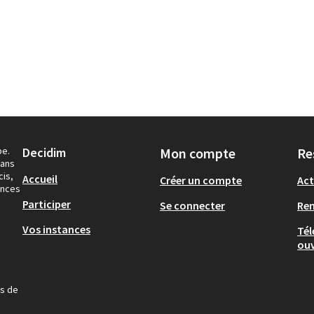
pe.
Decidim
Mon compte
Re
dans
cis,
Accueil
Créer un compte
Act
ances
Participer
Se connecter
Re
Vos instances
Tél
ouv
us de