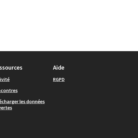
ssources
Aide
ivité
RGPD
ncontres
écharger les données
ertes