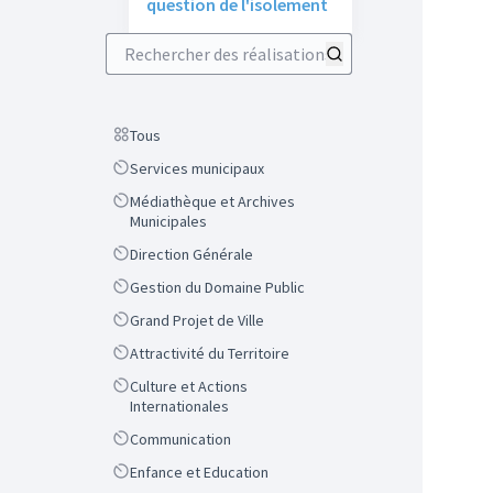
question de l'isolement
Rechercher des réalisations
Scope
Tous
Scope
Services municipaux
Scope
Médiathèque et Archives
Municipales
Scope
Direction Générale
Scope
Gestion du Domaine Public
Scope
Grand Projet de Ville
Scope
Attractivité du Territoire
Scope
Culture et Actions
Internationales
Scope
Communication
Scope
Enfance et Education