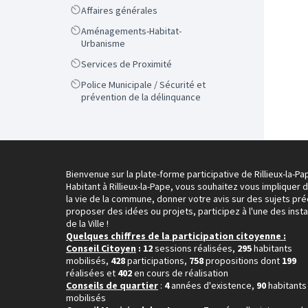
Scope
Affaires générales
Scope
Aménagements-Habitat-
Urbanisme
Scope
Services de Proximité
Scope
Police Municipale / Sécurité et
prévention de la délinquance
Bienvenue sur la plate-forme participative de Rillieux-la-Pa
Habitant à Rillieux-la-Pape, vous souhaitez vous impliquer 
la vie de la commune, donner votre avis sur des sujets pré
proposer des idées ou projets, participez à l'une des inst
de la Ville !
Quelques chiffres de la participation citoyenne :
Conseil Citoyen
: 12
sessions réalisées,
295
habitants
mobilisés,
428
participations,
758
propositions dont
199
réalisées et
402
en cours de réalisation
Conseils de quartier
:
4
années d'existence,
90
habitants
mobilisés