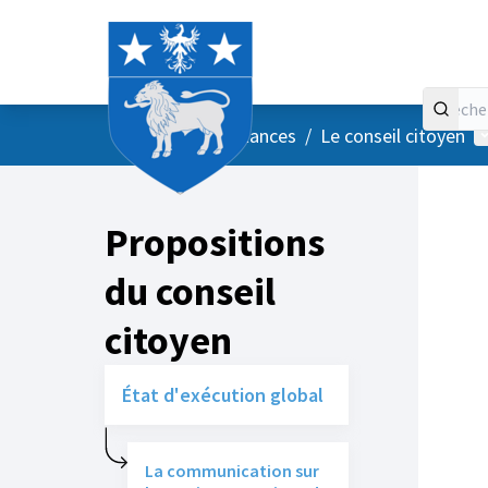
Accueil
Menu principal
M
/
Vos instances
/
Le conseil citoyen
Propositions
du conseil
citoyen
État d'exécution global
La communication sur