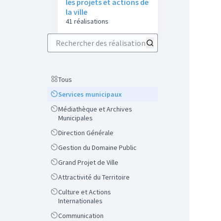
les projets et actions de
la ville
41 réalisations
Rechercher des réalisations
Scope
Tous
Scope
Services municipaux
Scope
Médiathèque et Archives
Municipales
Scope
Direction Générale
Scope
Gestion du Domaine Public
Scope
Grand Projet de Ville
Scope
Attractivité du Territoire
Scope
Culture et Actions
Internationales
Scope
Communication