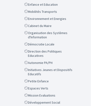
Scope
Enfance et Education
Scope
Mobilités Transports
Scope
Environnement et Energies
Scope
Cabinet du Maire
Scope
Organisation des Systèmes
d'Information
Scope
Démocratie Locale
Scope
Direction des Politiques
Educatives
Scope
Autonomie PA/PH
Scope
Initiatives Jeunes et Dispositifs
Educatifs
Scope
Petite Enfance
Scope
Espaces Verts
Scope
Mission Evaluations
Scope
Développement Social