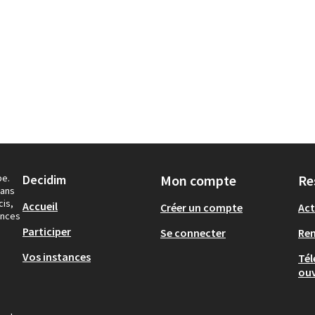
pe.
Decidim
Mon compte
Re
dans
cis,
Accueil
Créer un compte
Act
ances
Participer
Se connecter
Re
Vos instances
Tél
ouv