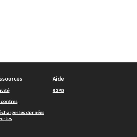
ssources
Aide
ivité
RGPD
ncontres
écharger les données
ertes