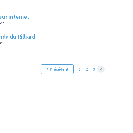
sur internet
les
da du Rilliard
les
Précédent
1
2
3
4