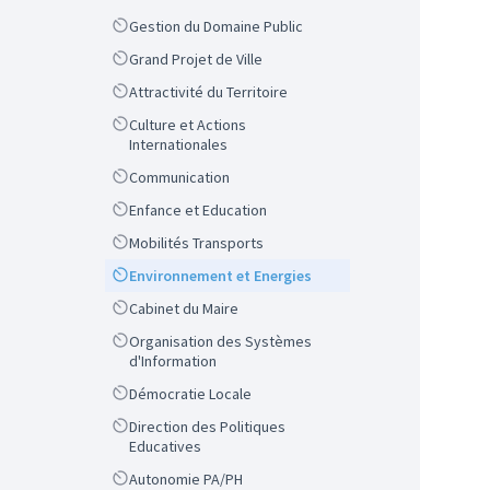
Scope
Gestion du Domaine Public
Scope
Grand Projet de Ville
Scope
Attractivité du Territoire
Scope
Culture et Actions
Internationales
Scope
Communication
Scope
Enfance et Education
Scope
Mobilités Transports
Scope
Environnement et Energies
Scope
Cabinet du Maire
Scope
Organisation des Systèmes
d'Information
Scope
Démocratie Locale
Scope
Direction des Politiques
Educatives
Scope
Autonomie PA/PH