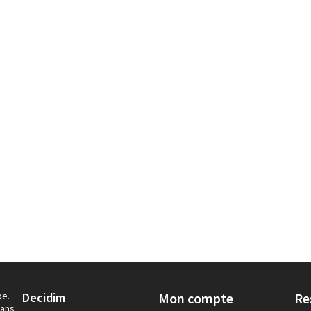
pe.
Decidim
Mon compte
Re
dans