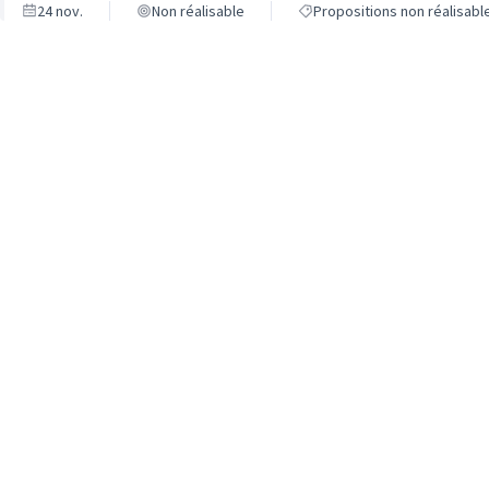
24 nov.
Non réalisable
Propositions non réalisabl