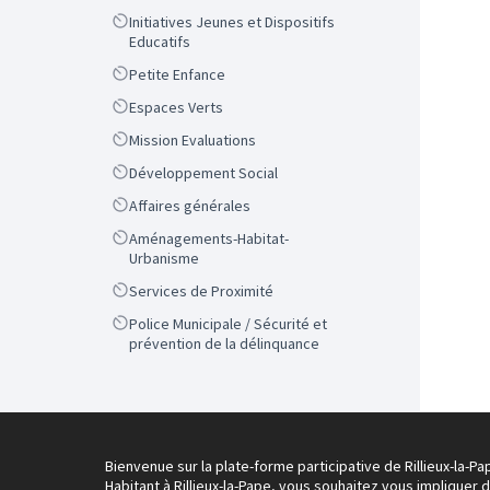
Scope
Initiatives Jeunes et Dispositifs
Educatifs
Scope
Petite Enfance
Scope
Espaces Verts
Scope
Mission Evaluations
Scope
Développement Social
Scope
Affaires générales
Scope
Aménagements-Habitat-
Urbanisme
Scope
Services de Proximité
Scope
Police Municipale / Sécurité et
prévention de la délinquance
Bienvenue sur la plate-forme participative de Rillieux-la-Pa
Habitant à Rillieux-la-Pape, vous souhaitez vous impliquer 