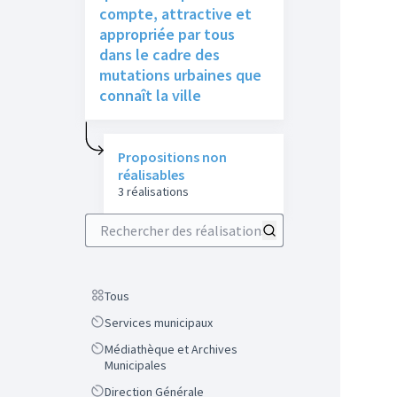
compte, attractive et
appropriée par tous
dans le cadre des
mutations urbaines que
connaît la ville
Propositions non
réalisables
3 réalisations
Rechercher des réalisations
Scope
Tous
Scope
Services municipaux
Scope
Médiathèque et Archives
Municipales
Scope
Direction Générale