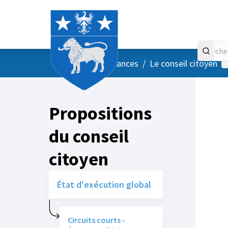
Accueil
Menu principal
M
/
Vos instances
/
Le conseil citoyen
Propositions
du conseil
citoyen
État d'exécution global
Circuits courts -