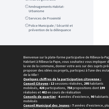
Scope
Aménagements-Habitat-
Urbanisme
Scope
Services de Proximité
Scope
Police Municipale / Sécurité et
prévention de la délinquance
Bienvenue sur la plate-forme participative de Rillieux-la-Pa
Habitant à Rillieux-la-Pape, vous souhaitez vous impliquer 
la vie de la commune, donner votre avis sur des sujets pré
proposer des idées ou projets, participez à l'une des inst
de la Ville !
Quelques chiffres de la participation citoyenne :
Conseil Citoyen
: 12
sessions réalisées,
295
habitants
mobilisés,
428
participations,
758
propositions dont
199
réalisées et
402
en cours de réalisation
Conseils de quartier
:
4
années d'existence,
90
habitants
mobilisés
Conseil Municipal des Jeunes
: 7
années d'existence, pl