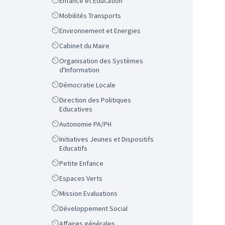
Scope
Enfance et Education
Scope
Mobilités Transports
Scope
Environnement et Energies
Scope
Cabinet du Maire
Scope
Organisation des Systèmes
d'Information
Scope
Démocratie Locale
Scope
Direction des Politiques
Educatives
Scope
Autonomie PA/PH
Scope
Initiatives Jeunes et Dispositifs
Educatifs
Scope
Petite Enfance
Scope
Espaces Verts
Scope
Mission Evaluations
Scope
Développement Social
Scope
Affaires générales