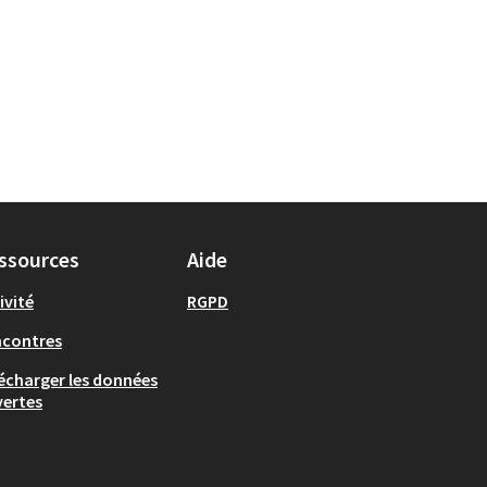
ssources
Aide
ivité
RGPD
ncontres
écharger les données
ertes