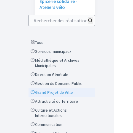
Épicerie solidaire -
Ateliers vélo
Rechercher des réalisations
Scope
Tous
Scope
Services municipaux
Scope
Médiathèque et Archives
Municipales
Scope
Direction Générale
Scope
Gestion du Domaine Public
Scope
Grand Projet de Ville
Scope
Attractivité du Territoire
Scope
Culture et Actions
Internationales
Scope
Communication