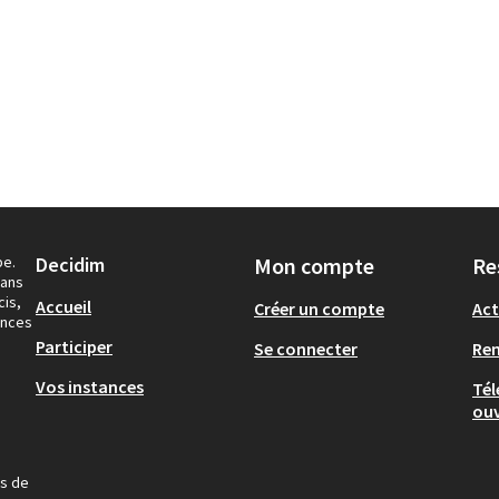
pe.
Decidim
Mon compte
Re
dans
cis,
Accueil
Créer un compte
Act
ances
Participer
Se connecter
Re
Vos instances
Tél
ouv
us de