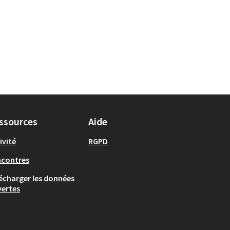
ssources
Aide
ivité
RGPD
ncontres
écharger les données
ertes