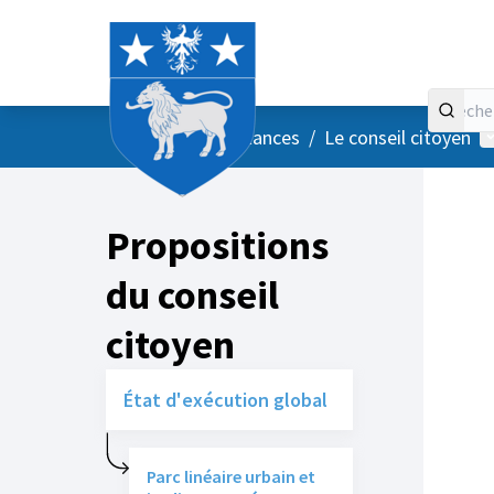
Accueil
Menu principal
M
/
Vos instances
/
Le conseil citoyen
Propositions
du conseil
citoyen
État d'exécution global
Parc linéaire urbain et