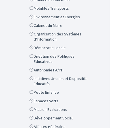
Scope
Mobilités Transports
Scope
Environnement et Energies
Scope
Cabinet du Maire
Scope
Organisation des Systèmes
d'Information
Scope
Démocratie Locale
Scope
Direction des Politiques
Educatives
Scope
Autonomie PA/PH
Scope
Initiatives Jeunes et Dispositifs
Educatifs
Scope
Petite Enfance
Scope
Espaces Verts
Scope
Mission Evaluations
Scope
Développement Social
Scope
Affaires générales