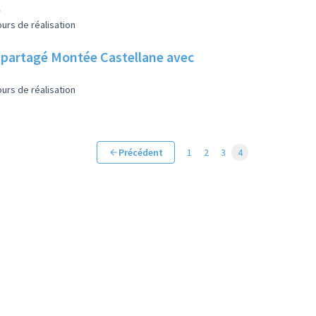
e
urs de réalisation
in partagé Montée Castellane avec
urs de réalisation
Précédent
1
2
3
4