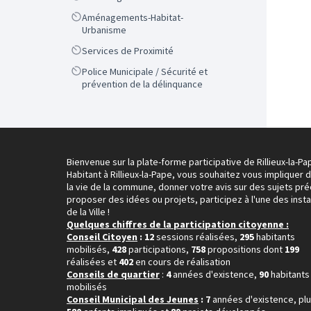
Scope
Aménagements-Habitat-
Urbanisme
Scope
Services de Proximité
Scope
Police Municipale / Sécurité et
prévention de la délinquance
Bienvenue sur la plate-forme participative de Rillieux-la-Pa
Habitant à Rillieux-la-Pape, vous souhaitez vous impliquer 
la vie de la commune, donner votre avis sur des sujets pré
proposer des idées ou projets, participez à l'une des inst
de la Ville !
Quelques chiffres de la participation citoyenne :
Conseil Citoyen
: 12
sessions réalisées,
295
habitants
mobilisés,
428
participations,
758
propositions dont
199
réalisées et
402
en cours de réalisation
Conseils de quartier
:
4
années d'existence,
90
habitants
mobilisés
Conseil Municipal des Jeunes
: 7
années d'existence, pl