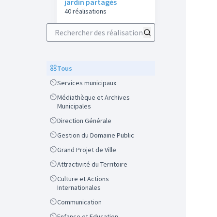
jardin partagés
40 réalisations
Rechercher des réalisations
Scope
Tous
Scope
Services municipaux
Scope
Médiathèque et Archives
Municipales
Scope
Direction Générale
Scope
Gestion du Domaine Public
Scope
Grand Projet de Ville
Scope
Attractivité du Territoire
Scope
Culture et Actions
Internationales
Scope
Communication
Scope
Enfance et Education