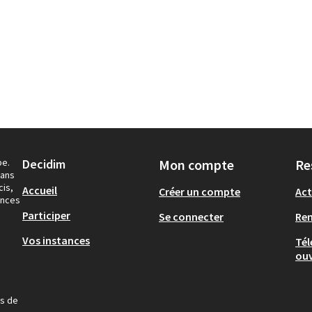
pe.
Decidim
Mon compte
Re
dans
cis,
Accueil
Créer un compte
Act
ances
Participer
Se connecter
Re
Vos instances
Tél
ouv
us de