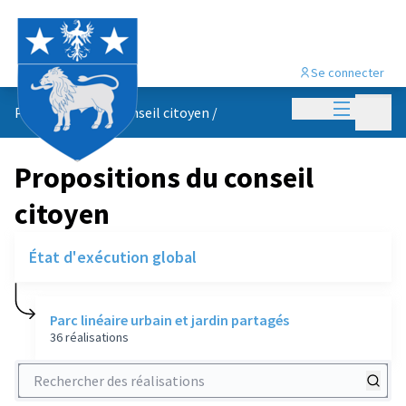
Se connecter
Menu princi
Menu p
Propositions du conseil citoyen
/
Propositions du conseil
citoyen
État d'exécution global
Parc linéaire urbain et jardin partagés
36 réalisations
Rechercher des réalisations