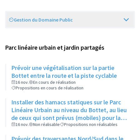
Gestion du Domaine Public
Scope
Parc linéaire urbain et jardin partagés
Prévoir une végétalisation sur la partie
Bottet entre la route et la piste cyclable
16 nov.
En cours de réalisation
Propositions en cours de réalisation
Installer des hamacs statiques sur le Parc
Linéaire Urbain au niveau du Bottet, au lieu
de ceux qui sont prévus (mobiles) pour la
limiter la dangerosité
16 nov.
Non réalisable
Propositions non réalisables
Prévoir des traversantes Nord/Sud dans le