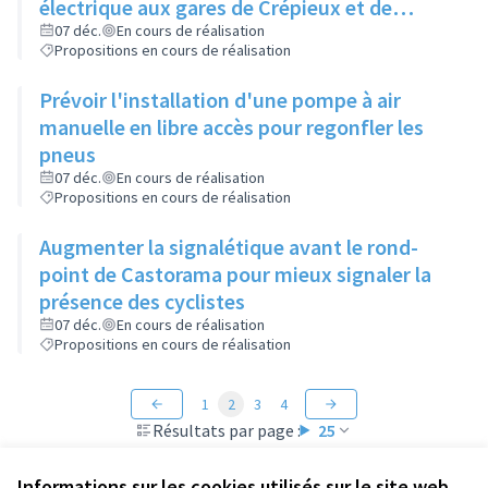
électrique aux gares de Crépieux et de
Sathonay
07 déc.
En cours de réalisation
Propositions en cours de réalisation
Prévoir l'installation d'une pompe à air
manuelle en libre accès pour regonfler les
pneus
07 déc.
En cours de réalisation
Propositions en cours de réalisation
Augmenter la signalétique avant le rond-
point de Castorama pour mieux signaler la
présence des cyclistes
07 déc.
En cours de réalisation
Propositions en cours de réalisation
1
2
3
4
Résultats par page :
25
Informations sur les cookies utilisés sur le site web