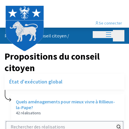
Se connecter
Menu princi
Menu p
Propositions du conseil citoyen
/
Propositions du conseil
citoyen
État d'exécution global
Quels aménagements pour mieux vivre à Rillieux-
la-Pape?
42 réalisations
Rechercher des réalisations