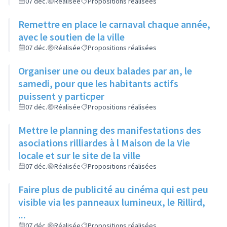
rappel de l'existence de ce lien
07 déc.
Réalisée
Propositions réalisées
Remettre en place le carnaval chaque année,
avec le soutien de la ville
07 déc.
Réalisée
Propositions réalisées
Organiser une ou deux balades par an, le
samedi, pour que les habitants actifs
puissent y particper
07 déc.
Réalisée
Propositions réalisées
Mettre le planning des manifestations des
asociations rilliardes à l Maison de la Vie
locale et sur le site de la ville
07 déc.
Réalisée
Propositions réalisées
Faire plus de publicité au cinéma qui est peu
visible via les panneaux lumineux, le Rillird,
...
07 déc.
Réalisée
Propositions réalisées