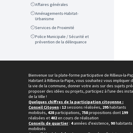
Scope
Affaires générales
Scope
Aménagements-Habitat-
Urbanisme
Scope
Services de Proximité
Scope
Police Municipale / Sécurité et
prévention de la délinquance
Bienvenue sur la plate-forme participative de Rillieux-la-Pa
Habitant à Rillieux-la-Pape, vous souhaitez vous impliquer 
la vie de la commune, donner votre avis sur des sujets pré
proposer des idées ou projets, participez à l'une des inst
de la Ville !
Quelques chiffres de la participation citoyenne :
Conseil Citoyen
: 12
sessions réalisées,
295
habitants
mobilisés,
428
participations,
758
propositions dont
199
réalisées et
402
en cours de réalisation
Conseils de quartier
:
4
années d'existence,
90
habitants
mobilisés