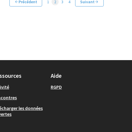
Précédent
1
2
3
4
Suivant
ssources
Aide
ivité
RGPD
ncontres
écharger les données
ertes