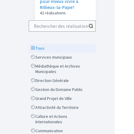
pour mieux vivre à
Rillieux-la-Pape?
42 réalisations
Rechercher des réalisations
Scope
Tous
Scope
Services municipaux
Scope
Médiathèque et Archives
Municipales
Scope
Direction Générale
Scope
Gestion du Domaine Public
Scope
Grand Projet de Ville
Scope
Attractivité du Territoire
Scope
Culture et Actions
Internationales
Scope
Communication