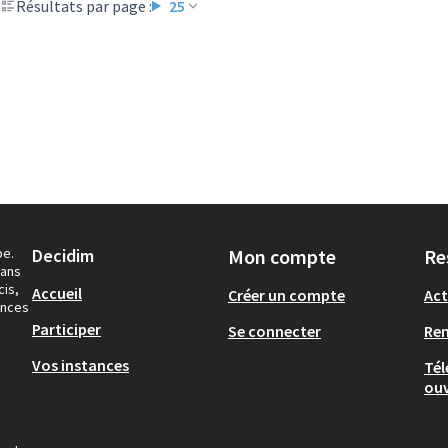
Résultats par page :
25
pe.
Decidim
Mon compte
Re
dans
cis,
Accueil
Créer un compte
Act
ances
Participer
Se connecter
Re
Vos instances
Tél
ouv