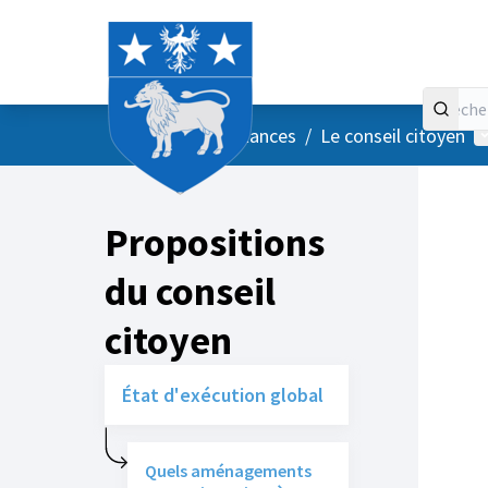
Accueil
Menu principal
M
/
Vos instances
/
Le conseil citoyen
Propositions
du conseil
citoyen
État d'exécution global
Quels aménagements