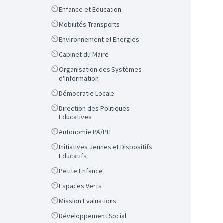
Scope
Enfance et Education
Scope
Mobilités Transports
Scope
Environnement et Energies
Scope
Cabinet du Maire
Scope
Organisation des Systèmes
d'Information
Scope
Démocratie Locale
Scope
Direction des Politiques
Educatives
Scope
Autonomie PA/PH
Scope
Initiatives Jeunes et Dispositifs
Educatifs
Scope
Petite Enfance
Scope
Espaces Verts
Scope
Mission Evaluations
Scope
Développement Social