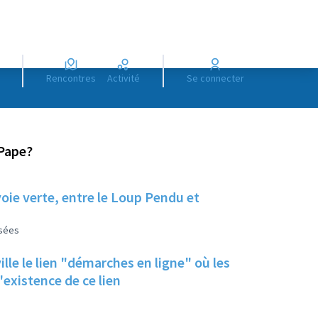
Rencontres
Activité
Se connecter
-Pape?
 voie verte, entre le Loup Pendu et
isées
ille le lien "démarches en ligne" où les
 un rappel de l'existence de ce lien