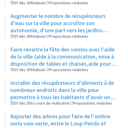
non potable)
07 déc.
Réalisée
Propositions réalisées
Augmenter le nombre de récupérateurs
d'eau sur la ville pour accroître son
autonomie, d'une part vers les jardins
partagés pour l'arrosage des plantations,
07 déc.
Réalisée
Propositions réalisées
d'autre part vers les bâtiments municipaux
Faire renaitre la fête des voisins avec l'aide
pour compléter la réserve actuellement
de la ville (aide à la communication, mise à
insuffisante
disposition de tables et chaises,aide pour
les demandes d'occupation du domaine
07 déc.
Réalisée
Propositions réalisées
public...), à une date fixe
Installer des récupérateurs d'aliments à de
nombreux endroits dans la ville pour
permettre à tous les habitants d'avoir un
bac à proximité, quelque soit son quartier
07 déc.
En cours de réalisation
Propositions réalisées
Rajouter des arbres pour faire de l'ombre
surla voie verte, entre le Loup Pendu et