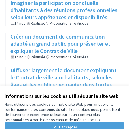
Imaginer la participation ponctuelle
d’habitants à des réunions professionnelles
selon leurs appétences et disponibilités
14 nov.
Réalisée
Propositions réalisées
Créer un document de communication
adapté au grand public pour présenter et
expliquer le Contrat de Ville
14 nov.
Réalisée
Propositions réalisées
Diffuser largement le document expliquant
le Contrat de ville aux habitants, selon les
âges et les publics : en papier dans toutes
les structures accueillant du public
14 nov.
Réalisée
Propositions réalisées
Informations sur les cookies utilisés sur le site web
(associations, ville, etc.)
Nous utilisons des cookies sur notre site Web pour améliorer la
performance et les contenus du site. Les cookies nous permettent
de fournir une expérience utilisateur et un contenu plus
personnalisés à partir de nos canaux de médias sociaux.
Tout accepter