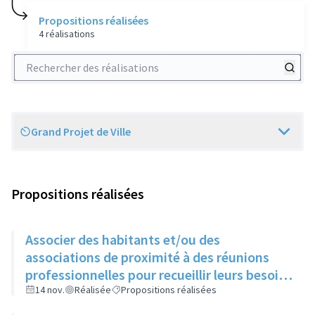
Propositions réalisées
4 réalisations
Rechercher des réalisations
Grand Projet de Ville
Scope
Propositions réalisées
Associer des habitants et/ou des
associations de proximité à des réunions
professionnelles pour recueillir leurs besoins
et idées pour imaginer de nouvelles actions
14 nov.
Réalisée
Propositions réalisées