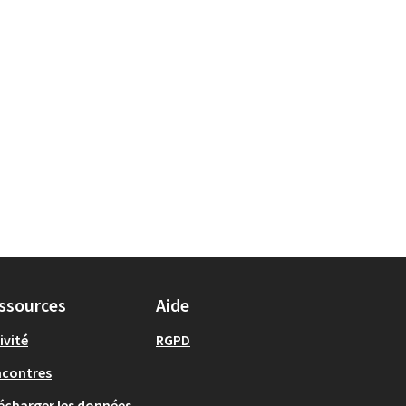
ssources
Aide
ivité
RGPD
ncontres
écharger les données