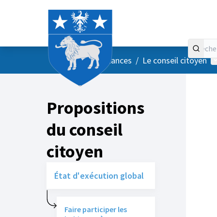
Accueil
Menu principal
M
/
Vos instances
/
Le conseil citoyen
Propositions
du conseil
citoyen
État d'exécution global
Faire participer les