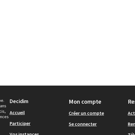
pe.
Decidim
Mon compte
Re
dans
cis,
Accueil
Créer un compte
Act
ances
Participer
Se connecter
Re
Vos instances
Tél