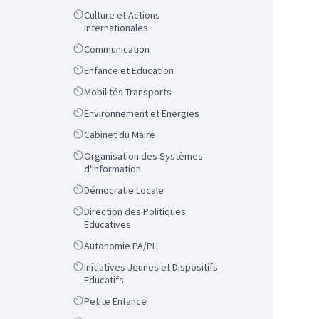
Scope
Culture et Actions
Internationales
Scope
Communication
Scope
Enfance et Education
Scope
Mobilités Transports
Scope
Environnement et Energies
Scope
Cabinet du Maire
Scope
Organisation des Systèmes
d'Information
Scope
Démocratie Locale
Scope
Direction des Politiques
Educatives
Scope
Autonomie PA/PH
Scope
Initiatives Jeunes et Dispositifs
Educatifs
Scope
Petite Enfance