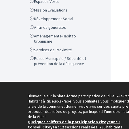
Scope
Espaces Verts
Scope
Mission Evaluations
Scope
Développement Social
Scope
Affaires générales
Scope
Aménagements-Habitat-
Urbanisme
Scope
Services de Proximité
Scope
Police Municipale / Sécurité et
prévention de la délinquance
Bienvenue sur la plate-forme participative de Rillieux-la-Pa
Habitant à Rillieux-la-Pape, vous souhaitez vous impliquer 
la vie de la commune, donner votre avis sur des sujets pré
proposer des idées ou projets, participez à l'une des inst
de la Ville !
Quelques chiffres de la participation citoyenne :
Conseil Citoyen
: 12
sessions réalisées,
295
habitants