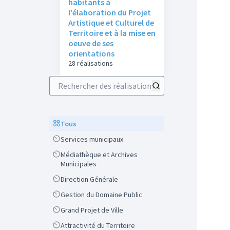
habitants à
l'élaboration du Projet
Artistique et Culturel de
Territoire et à la mise en
oeuve de ses
orientations
28 réalisations
Rechercher des réalisations
Scope
Tous
Scope
Services municipaux
Scope
Médiathèque et Archives
Municipales
Scope
Direction Générale
Scope
Gestion du Domaine Public
Scope
Grand Projet de Ville
Scope
Attractivité du Territoire