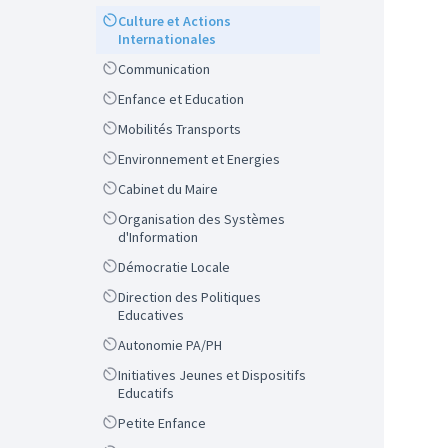
Scope
Culture et Actions
Internationales
Scope
Communication
Scope
Enfance et Education
Scope
Mobilités Transports
Scope
Environnement et Energies
Scope
Cabinet du Maire
Scope
Organisation des Systèmes
d'Information
Scope
Démocratie Locale
Scope
Direction des Politiques
Educatives
Scope
Autonomie PA/PH
Scope
Initiatives Jeunes et Dispositifs
Educatifs
Scope
Petite Enfance