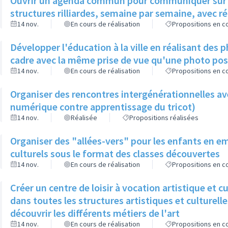
Ouvrir un agenda commun pour communiquer sur l'o
structures rilliardes, semaine par semaine, avec ré
14 nov.
En cours de réalisation
Propositions en co
Développer l'éducation à la ville en réalisant des 
cadre avec la même prise de vue qu'une photo pos
14 nov.
En cours de réalisation
Propositions en co
Organiser des rencontres intergénérationnelles ave
numérique contre apprentissage du tricot)
14 nov.
Réalisée
Propositions réalisées
Organiser des "allées-vers" pour les enfants en em
culturels sous le format des classes découvertes
14 nov.
En cours de réalisation
Propositions en co
Créer un centre de loisir à vocation artistique et cu
dans toutes les structures artistiques et culturelles
découvrir les différents métiers de l'art
14 nov.
En cours de réalisation
Propositions en co