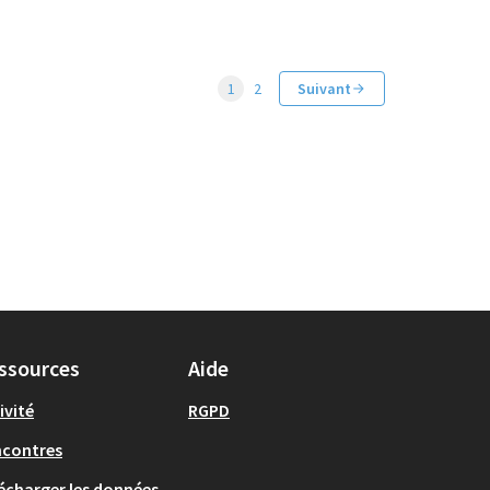
1
2
Suivant
ssources
Aide
ivité
RGPD
ncontres
écharger les données