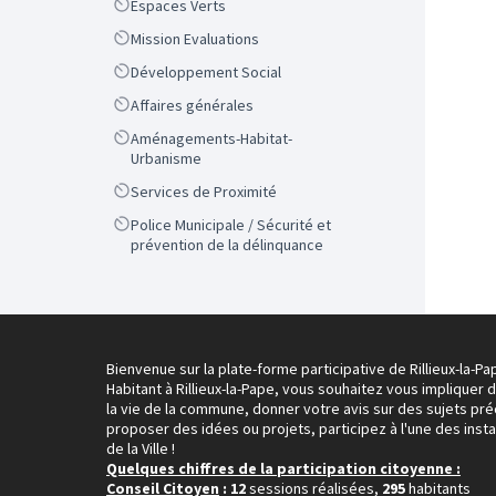
Scope
Espaces Verts
Scope
Mission Evaluations
Scope
Développement Social
Scope
Affaires générales
Scope
Aménagements-Habitat-
Urbanisme
Scope
Services de Proximité
Scope
Police Municipale / Sécurité et
prévention de la délinquance
Bienvenue sur la plate-forme participative de Rillieux-la-Pa
Habitant à Rillieux-la-Pape, vous souhaitez vous impliquer 
la vie de la commune, donner votre avis sur des sujets pré
proposer des idées ou projets, participez à l'une des inst
de la Ville !
Quelques chiffres de la participation citoyenne :
Conseil Citoyen
: 12
sessions réalisées,
295
habitants