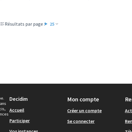
Résultats par page :
25
pe.
Decidim
Mon compte
Re
dans
cis,
Accueil
Créer un compte
Act
ances
Participer
Se connecter
Re
Vos instances
Tél