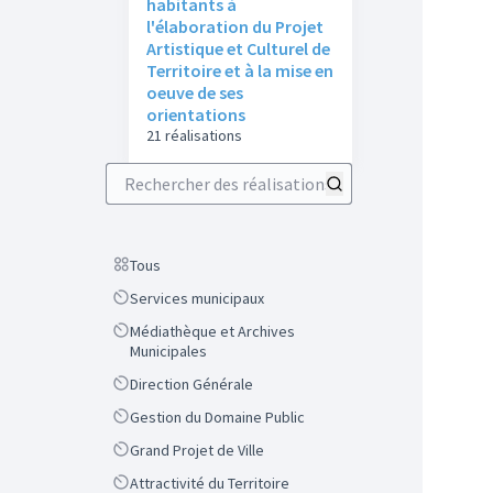
habitants à
l'élaboration du Projet
Artistique et Culturel de
Territoire et à la mise en
oeuve de ses
orientations
21 réalisations
Rechercher des réalisations
Scope
Tous
Scope
Services municipaux
Scope
Médiathèque et Archives
Municipales
Scope
Direction Générale
Scope
Gestion du Domaine Public
Scope
Grand Projet de Ville
Scope
Attractivité du Territoire