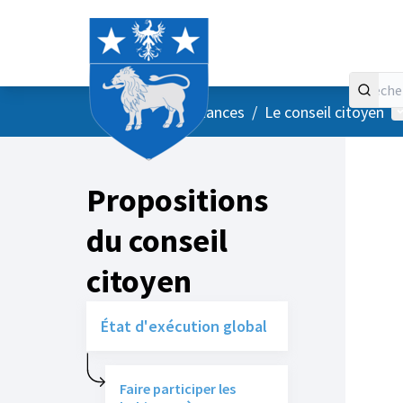
Accueil
Menu principal
M
/
Vos instances
/
Le conseil citoyen
Propositions
du conseil
citoyen
État d'exécution global
Faire participer les