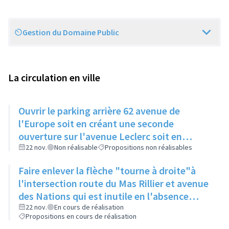
Gestion du Domaine Public
Scope
La circulation en ville
Ouvrir le parking arrière 62 avenue de
l'Europe soit en créant une seconde
ouverture sur l'avenue Leclerc soit en
supprimant les 2 places du bout
22 nov.
Non réalisable
Propositions non réalisables
Faire enlever la flèche "tourne à droite"à
l'intersection route du Mas Rillier et avenue
des Nations qui est inutile en l'absence
d'une seconde voie
22 nov.
En cours de réalisation
Propositions en cours de réalisation