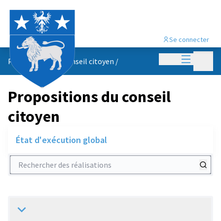
Se connecter
Menu princi
Menu p
Propositions du conseil citoyen
/
Propositions du conseil
citoyen
État d'exécution global
Rechercher des réalisations