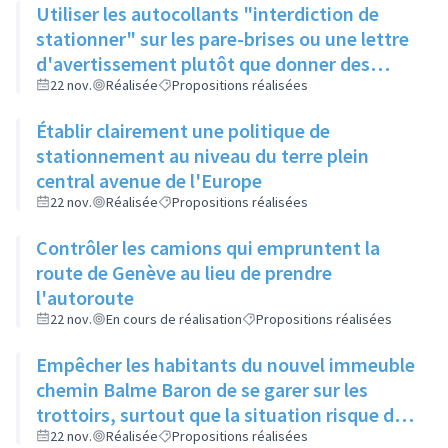
Utiliser les autocollants "interdiction de
stationner" sur les pare-brises ou une lettre
d'avertissement plutôt que donner des
amendes qui risquent de faire fuir les
22 nov.
Réalisée
Propositions réalisées
rilliards du centre ville
Établir clairement une politique de
stationnement au niveau du terre plein
central avenue de l'Europe
22 nov.
Réalisée
Propositions réalisées
Contrôler les camions qui empruntent la
route de Genève au lieu de prendre
l'autoroute
22 nov.
En cours de réalisation
Propositions réalisées
Empêcher les habitants du nouvel immeuble
chemin Balme Baron de se garer sur les
trottoirs, surtout que la situation risque de
se détériorer à la création d'un autre
22 nov.
Réalisée
Propositions réalisées