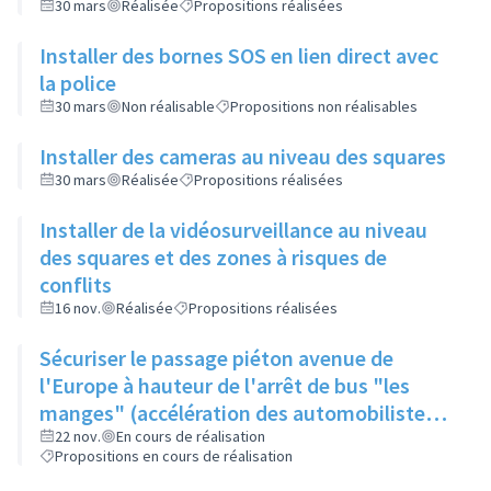
30 mars
Réalisée
Propositions réalisées
Installer des bornes SOS en lien direct avec
la police
30 mars
Non réalisable
Propositions non réalisables
Installer des cameras au niveau des squares
30 mars
Réalisée
Propositions réalisées
Installer de la vidéosurveillance au niveau
des squares et des zones à risques de
conflits
16 nov.
Réalisée
Propositions réalisées
Sécuriser le passage piéton avenue de
l'Europe à hauteur de l'arrêt de bus "les
manges" (accélération des automobilistes).
Avoir un ASVP pour faire traverser aux
22 nov.
En cours de réalisation
Propositions en cours de réalisation
heures d'entrées et sorties de classe