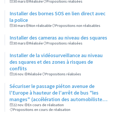
30 mars
Réalisée
Propositions réalisées
Installer des bornes SOS en lien direct avec
la police
30 mars
Non réalisable
Propositions non réalisables
Installer des cameras au niveau des squares
30 mars
Réalisée
Propositions réalisées
Installer de la vidéosurveillance au niveau
des squares et des zones à risques de
conflits
16 nov.
Réalisée
Propositions réalisées
Sécuriser le passage piéton avenue de
l'Europe à hauteur de l'arrêt de bus "les
manges" (accélération des automobilistes).
Avoir un ASVP pour faire traverser aux
22 nov.
En cours de réalisation
Propositions en cours de réalisation
heures d'entrées et sorties de classe