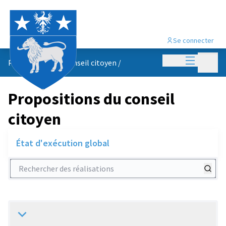
Se connecter
Menu princi
Menu p
Propositions du conseil citoyen
/
Propositions du conseil
citoyen
État d'exécution global
Rechercher des réalisations