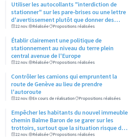
Utiliser les autocollants "interdiction de
stationner" sur les pare-brises ou une lettre
d'avertissement plutôt que donner des
amendes qui risquent de faire fuir les
22 nov.
Réalisée
Propositions réalisées
rilliards du centre ville
Établir clairement une politique de
stationnement au niveau du terre plein
central avenue de l'Europe
22 nov.
Réalisée
Propositions réalisées
Contrôler les camions qui empruntent la
route de Genève au lieu de prendre
l'autoroute
22 nov.
En cours de réalisation
Propositions réalisées
Empêcher les habitants du nouvel immeuble
chemin Balme Baron de se garer sur les
trottoirs, surtout que la situation risque de
se détériorer à la création d'un autre
22 nov.
Réalisée
Propositions réalisées