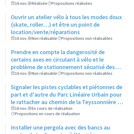
16 nov.
Réalisée
Propositions réalisées
Ouvrir un atelier vélo à tous les modes doux
(skate, roller…) et être un point de
location/vente/réparations
16 nov.
Non réalisable
Propositions non réalisables
Prendre en compte la dangerosité de
certains axes en circulant à vélo et le
problème de stationnement sécurisé des
vélos avant d'ouvrir un atelier vélo
16 nov.
Non réalisable
Propositions non réalisables
Signaler les pistes cyclables et piétonnes de
part et d'autre du Parc Linéaire Urbain pour
le rattacher au chemin de la Teyssonnière et
à la route de Genève
16 nov.
En cours de réalisation
Propositions en cours de réalisation
Installer une pergola avec des bancs au