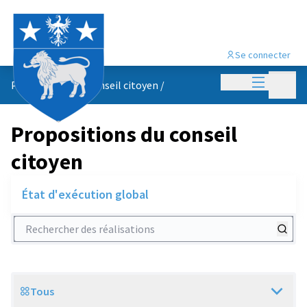
Se connecter
Menu princi
Menu p
Propositions du conseil citoyen
/
Propositions du conseil
citoyen
État d'exécution global
Rechercher des réalisations
Tous
Scope