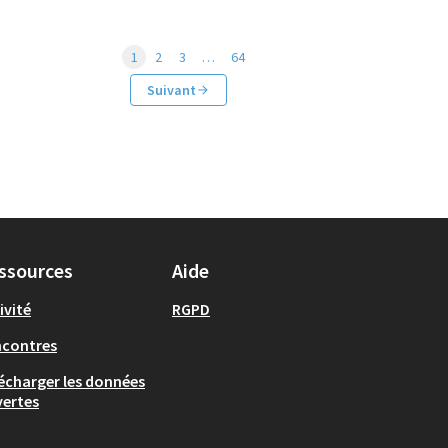
1
2
3
…
64
Suivant
ssources
Aide
ivité
RGPD
ncontres
écharger les données
ertes