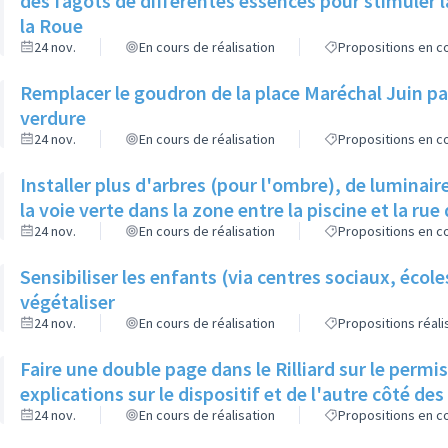
des fagots de différentes essences pour stimuler l
la Roue
24 nov.
En cours de réalisation
Propositions en co
Remplacer le goudron de la place Maréchal Juin par
verdure
24 nov.
En cours de réalisation
Propositions en co
Installer plus d'arbres (pour l'ombre), de luminaire
la voie verte dans la zone entre la piscine et la rue 
24 nov.
En cours de réalisation
Propositions en co
Sensibiliser les enfants (via centres sociaux, écol
végétaliser
24 nov.
En cours de réalisation
Propositions réal
Faire une double page dans le Rilliard sur le permi
explications sur le dispositif et de l'autre côté de
24 nov.
En cours de réalisation
Propositions en co