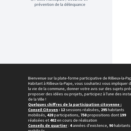
prévention de la délinquance
Bienvenue sur la plate-forme participative de Rillieux-la-Pa
Habitant à Rillieux-la-Pape, vous souhaitez vous impliquer 
la vie de la commune, donner votre avis sur des sujets pré
proposer des idées ou projets, participez à l'une des inst
de la Ville !
Quelques chiffres de la participation citoyenne :
Conseil Citoyen
: 12
sessions réalisées,
295
habitants
mobilisés,
428
participations,
758
propositions dont
199
réalisées et
402
en cours de réalisation
Conseils de quartier
:
4
années d'existence,
90
habitants
mobilisés