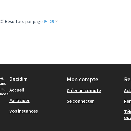
Résultats par page :
25
pe.
Decidim
Mon compte
Re
dans
cis,
Accueil
Créer un compte
Act
ances
Participer
Se connecter
Re
Vos instances
Tél
ouv