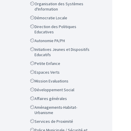
Scope
Organisation des Systèmes
d'Information
Scope
Démocratie Locale
Scope
Direction des Politiques
Educatives
Scope
Autonomie PA/PH
Scope
Initiatives Jeunes et Dispositifs
Educatifs
Scope
Petite Enfance
Scope
Espaces Verts
Scope
Mission Evaluations
Scope
Développement Social
Scope
Affaires générales
Scope
Aménagements-Habitat-
Urbanisme
Scope
Services de Proximité
Scope
Police Municipale / Sécurité et