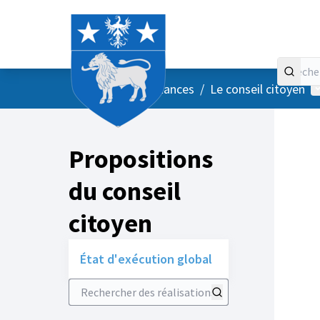
Accueil
Menu principal
M
/
Vos instances
/
Le conseil citoyen
Propositions
du conseil
citoyen
État d'exécution global
Rechercher des réalisations