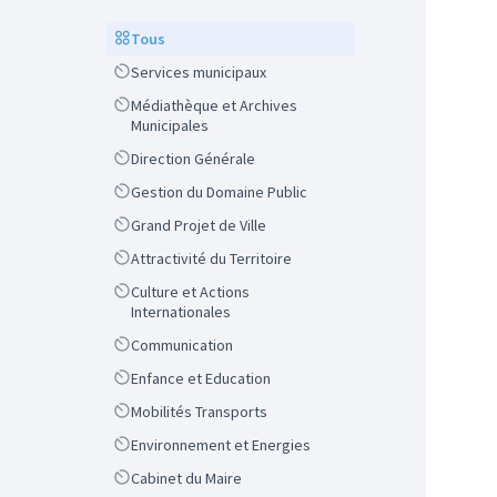
Scope
Tous
Scope
Services municipaux
Scope
Médiathèque et Archives
Municipales
Scope
Direction Générale
Scope
Gestion du Domaine Public
Scope
Grand Projet de Ville
Scope
Attractivité du Territoire
Scope
Culture et Actions
Internationales
Scope
Communication
Scope
Enfance et Education
Scope
Mobilités Transports
Scope
Environnement et Energies
Scope
Cabinet du Maire