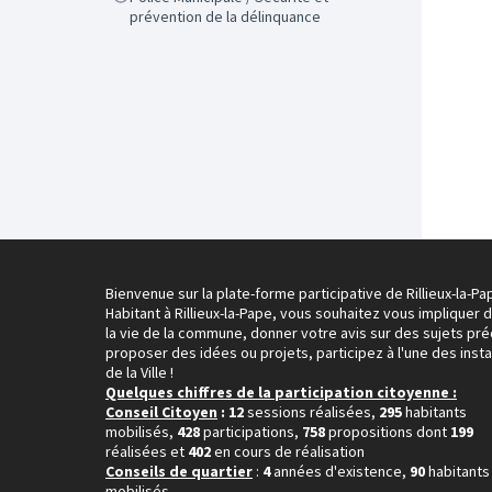
prévention de la délinquance
Bienvenue sur la plate-forme participative de Rillieux-la-Pa
Habitant à Rillieux-la-Pape, vous souhaitez vous impliquer 
la vie de la commune, donner votre avis sur des sujets pré
proposer des idées ou projets, participez à l'une des inst
de la Ville !
Quelques chiffres de la participation citoyenne :
Conseil Citoyen
: 12
sessions réalisées,
295
habitants
mobilisés,
428
participations,
758
propositions dont
199
réalisées et
402
en cours de réalisation
Conseils de quartier
:
4
années d'existence,
90
habitants
mobilisés