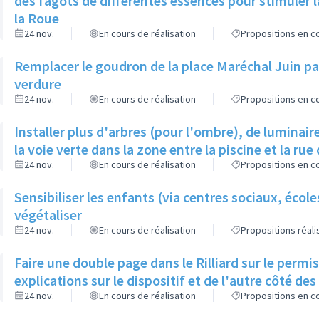
des fagots de différentes essences pour stimuler l
la Roue
24 nov.
En cours de réalisation
Propositions en co
Remplacer le goudron de la place Maréchal Juin par
verdure
24 nov.
En cours de réalisation
Propositions en co
Installer plus d'arbres (pour l'ombre), de luminaire
la voie verte dans la zone entre la piscine et la rue 
24 nov.
En cours de réalisation
Propositions en co
Sensibiliser les enfants (via centres sociaux, écol
végétaliser
24 nov.
En cours de réalisation
Propositions réal
Faire une double page dans le Rilliard sur le permi
explications sur le dispositif et de l'autre côté de
24 nov.
En cours de réalisation
Propositions en co