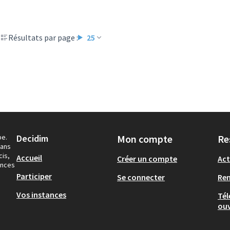
Résultats par page :
25
pe.
Decidim
Mon compte
Re
dans
cis,
Accueil
Créer un compte
Act
ances
Participer
Se connecter
Re
Vos instances
Tél
ouv