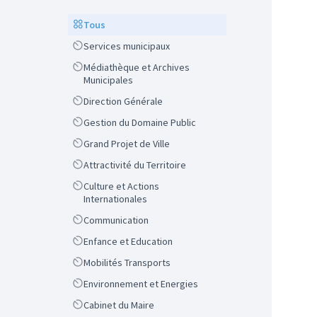
Scope
Tous
Scope
Services municipaux
Scope
Médiathèque et Archives
Municipales
Scope
Direction Générale
Scope
Gestion du Domaine Public
Scope
Grand Projet de Ville
Scope
Attractivité du Territoire
Scope
Culture et Actions
Internationales
Scope
Communication
Scope
Enfance et Education
Scope
Mobilités Transports
Scope
Environnement et Energies
Scope
Cabinet du Maire