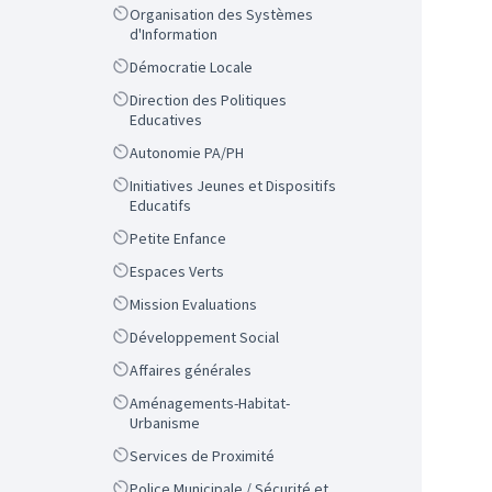
Scope
Organisation des Systèmes
d'Information
Scope
Démocratie Locale
Scope
Direction des Politiques
Educatives
Scope
Autonomie PA/PH
Scope
Initiatives Jeunes et Dispositifs
Educatifs
Scope
Petite Enfance
Scope
Espaces Verts
Scope
Mission Evaluations
Scope
Développement Social
Scope
Affaires générales
Scope
Aménagements-Habitat-
Urbanisme
Scope
Services de Proximité
Scope
Police Municipale / Sécurité et