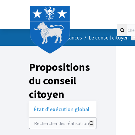
Accueil
Menu principal
M
/
Vos instances
/
Le conseil citoyen
Propositions
du conseil
citoyen
État d'exécution global
Rechercher des réalisations