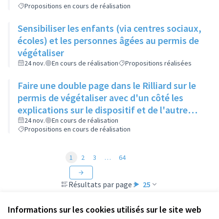
Propositions en cours de réalisation
Sensibiliser les enfants (via centres sociaux,
écoles) et les personnes âgées au permis de
végétaliser
24 nov.
En cours de réalisation
Propositions réalisées
Faire une double page dans le Rilliard sur le
permis de végétaliser avec d'un côté les
explications sur le dispositif et de l'autre
côté des exemples concrets de lieux à
24 nov.
En cours de réalisation
Propositions en cours de réalisation
investir
1
2
3
…
64
Résultats par page :
25
Informations sur les cookies utilisés sur le site web