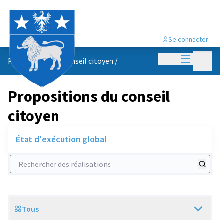
Se connecter
Menu princi
Menu p
Propositions du conseil citoyen
/
Propositions du conseil
citoyen
État d'exécution global
Rechercher des réalisations
Tous
Scope