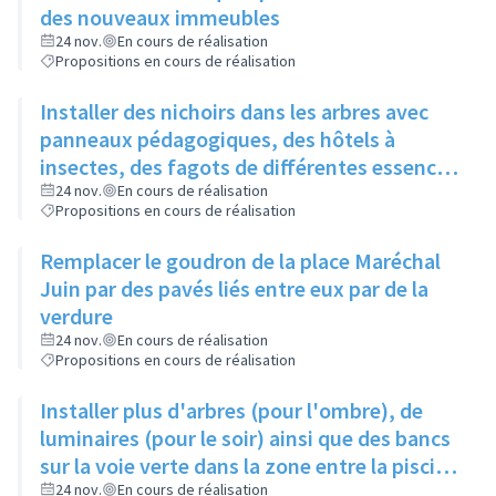
des nouveaux immeubles
24 nov.
En cours de réalisation
Propositions en cours de réalisation
Installer des nichoirs dans les arbres avec
panneaux pédagogiques, des hôtels à
insectes, des fagots de différentes essences
pour stimuler la biodiversité sur la place du
24 nov.
En cours de réalisation
Propositions en cours de réalisation
Château à la Roue
Remplacer le goudron de la place Maréchal
Juin par des pavés liés entre eux par de la
verdure
24 nov.
En cours de réalisation
Propositions en cours de réalisation
Installer plus d'arbres (pour l'ombre), de
luminaires (pour le soir) ainsi que des bancs
sur la voie verte dans la zone entre la piscine
et la rue de l'Industrie
24 nov.
En cours de réalisation