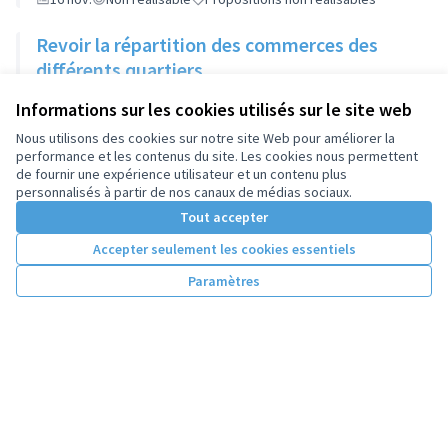
Revoir la répartition des commerces des
différents quartiers
16 nov.
Non réalisable
Propositions non réalisables
Informations sur les cookies utilisés sur le site web
Nous utilisons des cookies sur notre site Web pour améliorer la
performance et les contenus du site. Les cookies nous permettent
de fournir une expérience utilisateur et un contenu plus
personnalisés à partir de nos canaux de médias sociaux.
Tout accepter
Accepter seulement les cookies essentiels
Paramètres
Conditions d'utilisation
Paramètres des cookies
Licence Cre
(Lien extern
(Lien externe)
Site réalisé par
Open Source Politics
grâce au
logiciel libre
(Lien externe)
Decidim
.