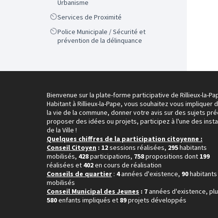
Urbanisme
Scope
Services de Proximité
Scope
Police Municipale / Sécurité et
prévention de la délinquance
Bienvenue sur la plate-forme participative de Rillieux-la-Pa
Habitant à Rillieux-la-Pape, vous souhaitez vous impliquer 
la vie de la commune, donner votre avis sur des sujets pré
proposer des idées ou projets, participez à l'une des inst
de la Ville !
Quelques chiffres de la participation citoyenne :
Conseil Citoyen
: 12
sessions réalisées,
295
habitants
mobilisés,
428
participations,
758
propositions dont
199
réalisées et
402
en cours de réalisation
Conseils de quartier
:
4
années d'existence,
90
habitants
mobilisés
Conseil Municipal des Jeunes
: 7
années d'existence, pl
580
enfants impliqués et
89
projets développés