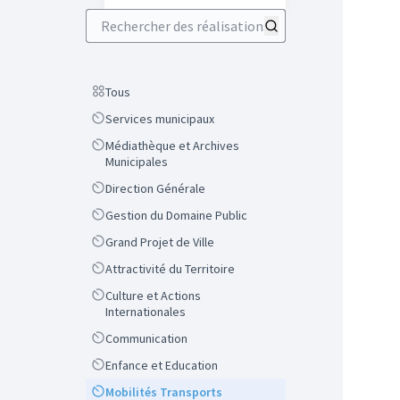
Rechercher des réalisations
Scope
Tous
Scope
Services municipaux
Scope
Médiathèque et Archives
Municipales
Scope
Direction Générale
Scope
Gestion du Domaine Public
Scope
Grand Projet de Ville
Scope
Attractivité du Territoire
Scope
Culture et Actions
Internationales
Scope
Communication
Scope
Enfance et Education
Scope
Mobilités Transports