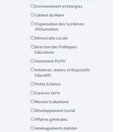
Scope
Environnement et Energies
Scope
Cabinet du Maire
Scope
Organisation des Systèmes
d'Information
Scope
Démocratie Locale
Scope
Direction des Politiques
Educatives
Scope
Autonomie PA/PH
Scope
Initiatives Jeunes et Dispositifs
Educatifs
Scope
Petite Enfance
Scope
Espaces Verts
Scope
Mission Evaluations
Scope
Développement Social
Scope
Affaires générales
Scope
Aménagements-Habitat-