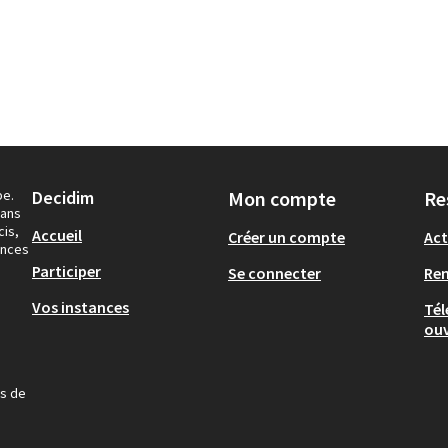
pe.
Decidim
Mon compte
Re
dans
cis,
Accueil
Créer un compte
Act
ances
Participer
Se connecter
Re
Vos instances
Tél
ouv
us de