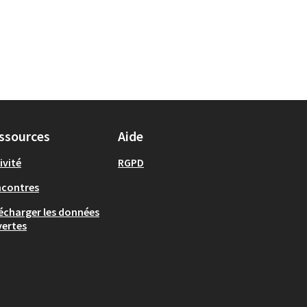
ssources
Aide
ivité
RGPD
ncontres
écharger les données
ertes