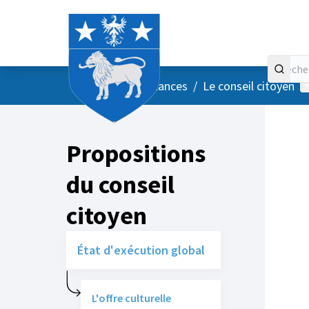
Accueil
Menu principal
M
/
Vos instances
/
Le conseil citoyen
Propositions
du conseil
citoyen
État d'exécution global
L'offre culturelle