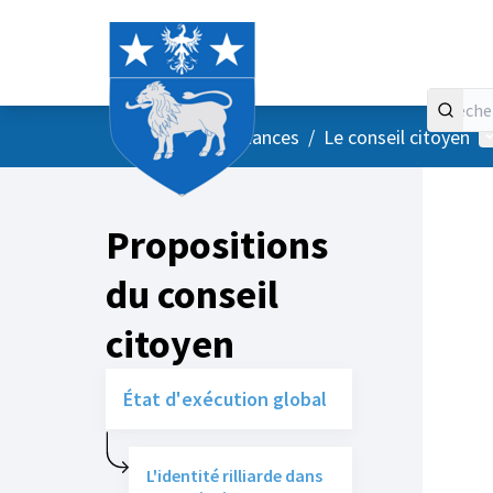
Accueil
Menu principal
M
/
Vos instances
/
Le conseil citoyen
Propositions
du conseil
citoyen
État d'exécution global
L'identité rilliarde dans