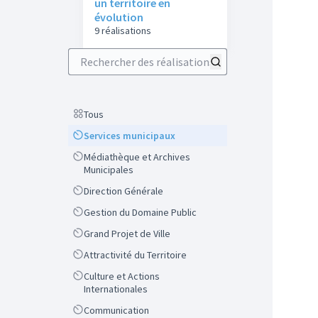
un territoire en
évolution
9 réalisations
Rechercher des réalisations
Scope
Tous
Scope
Services municipaux
Scope
Médiathèque et Archives
Municipales
Scope
Direction Générale
Scope
Gestion du Domaine Public
Scope
Grand Projet de Ville
Scope
Attractivité du Territoire
Scope
Culture et Actions
Internationales
Scope
Communication