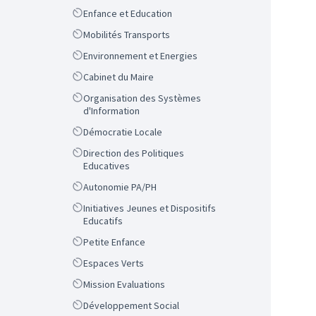
Scope
Enfance et Education
Scope
Mobilités Transports
Scope
Environnement et Energies
Scope
Cabinet du Maire
Scope
Organisation des Systèmes
d'Information
Scope
Démocratie Locale
Scope
Direction des Politiques
Educatives
Scope
Autonomie PA/PH
Scope
Initiatives Jeunes et Dispositifs
Educatifs
Scope
Petite Enfance
Scope
Espaces Verts
Scope
Mission Evaluations
Scope
Développement Social