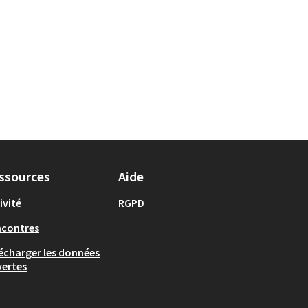
ssources
Aide
ivité
RGPD
ncontres
écharger les données
ertes