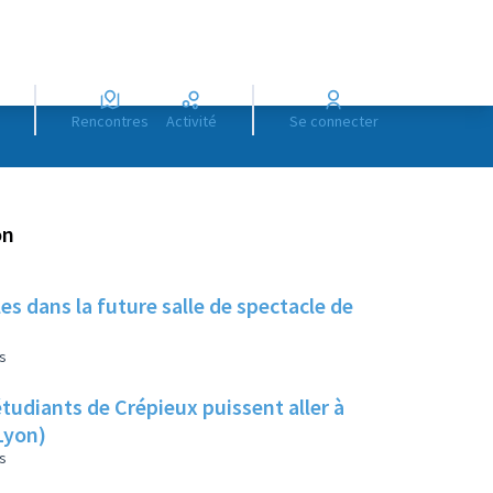
Rencontres
Activité
Se connecter
on
es dans la future salle de spectacle de
s
étudiants de Crépieux puissent aller à
Lyon)
s