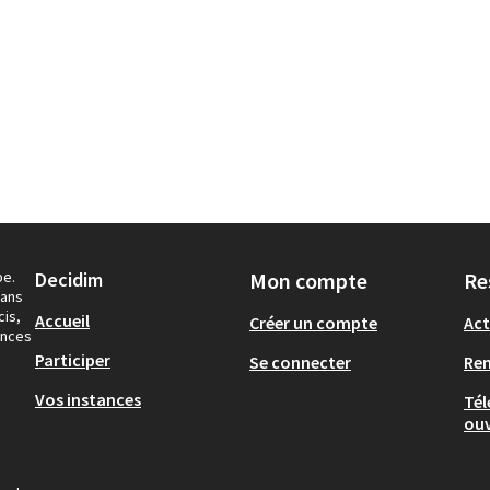
pe.
Decidim
Mon compte
Re
dans
cis,
Accueil
Créer un compte
Act
ances
Participer
Se connecter
Re
Vos instances
Tél
ouv