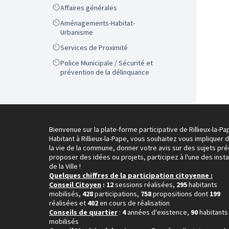
Scope
Affaires générales
Scope
Aménagements-Habitat-
Urbanisme
Scope
Services de Proximité
Scope
Police Municipale / Sécurité et
prévention de la délinquance
Bienvenue sur la plate-forme participative de Rillieux-la-Pa
Habitant à Rillieux-la-Pape, vous souhaitez vous impliquer 
la vie de la commune, donner votre avis sur des sujets pré
proposer des idées ou projets, participez à l'une des inst
de la Ville !
Quelques chiffres de la participation citoyenne :
Conseil Citoyen
: 12
sessions réalisées,
295
habitants
mobilisés,
428
participations,
758
propositions dont
199
réalisées et
402
en cours de réalisation
Conseils de quartier
:
4
années d'existence,
90
habitants
mobilisés