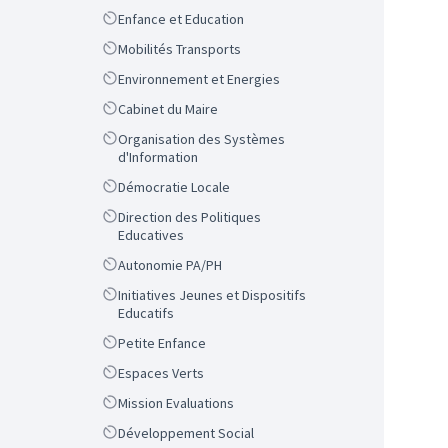
Scope
Enfance et Education
Scope
Mobilités Transports
Scope
Environnement et Energies
Scope
Cabinet du Maire
Scope
Organisation des Systèmes
d'Information
Scope
Démocratie Locale
Scope
Direction des Politiques
Educatives
Scope
Autonomie PA/PH
Scope
Initiatives Jeunes et Dispositifs
Educatifs
Scope
Petite Enfance
Scope
Espaces Verts
Scope
Mission Evaluations
Scope
Développement Social