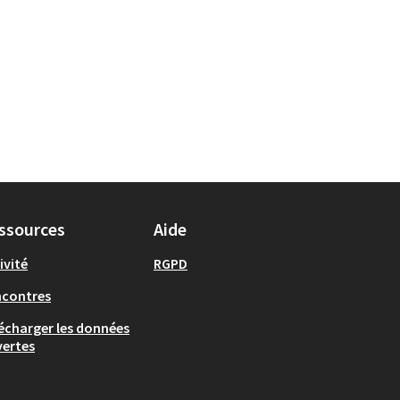
ssources
Aide
ivité
RGPD
ncontres
écharger les données
ertes