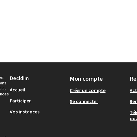
pe.
Decidim
Mon compte
Re
dans
cis,
Accueil
Créer un compte
Act
ances
Participer
Se connecter
Re
Vos instances
Tél
ouv