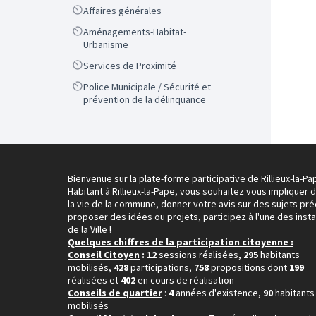
Scope
Affaires générales
Scope
Aménagements-Habitat-
Urbanisme
Scope
Services de Proximité
Scope
Police Municipale / Sécurité et
prévention de la délinquance
Bienvenue sur la plate-forme participative de Rillieux-la-Pa
Habitant à Rillieux-la-Pape, vous souhaitez vous impliquer 
la vie de la commune, donner votre avis sur des sujets pré
proposer des idées ou projets, participez à l'une des inst
de la Ville !
Quelques chiffres de la participation citoyenne :
Conseil Citoyen
: 12
sessions réalisées,
295
habitants
mobilisés,
428
participations,
758
propositions dont
199
réalisées et
402
en cours de réalisation
Conseils de quartier
:
4
années d'existence,
90
habitants
mobilisés