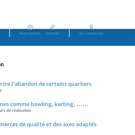
Rencontres
Activité
Se connecter
on
ontre l'abandon de certains quartiers
s
 jeunes comme bowling, karting, ……
urs de réalisation
ommerces de qualité et des axes adaptés