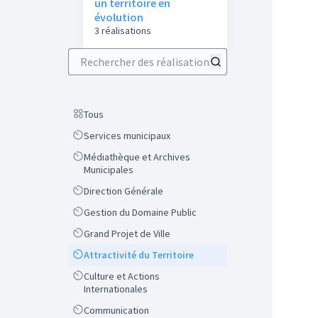
un territoire en
évolution
3 réalisations
Rechercher des réalisations
Scope
Tous
Scope
Services municipaux
Scope
Médiathèque et Archives
Municipales
Scope
Direction Générale
Scope
Gestion du Domaine Public
Scope
Grand Projet de Ville
Scope
Attractivité du Territoire
Scope
Culture et Actions
Internationales
Scope
Communication