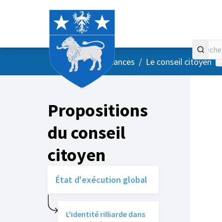
Accueil
Menu principal
M
/
Vos instances
/
Le conseil citoyen
Propositions
du conseil
citoyen
État d'exécution global
L'identité rilliarde dans