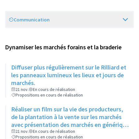
Communication
Scope
Dynamiser les marchés forains et la braderie
Diffuser plus régulièrement sur le Rilliard et
les panneaux lumineux les lieux et jours de
marchés.
21 nov.
En cours de réalisation
Propositions en cours de réalisation
Réaliser un film sur la vie des producteurs,
de la plantation à la vente sur les marchés
avec présentation des marchés en générique
de fin et le diffuser dans les lieux d'attente
21 nov.
En cours de réalisation
Propositions en cours de réalisation