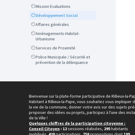
Scope
Mission Evaluations
Scope
Développement Social
Scope
Affaires générales
Scope
Aménagements-Habitat-
Urbanisme
Scope
Services de Proximité
Scope
Police Municipale / Sécurité et
prévention de la délinquance
Bienvenue sur la plate-forme participative de Rillieux-la-Pa
Habitant à Rillieux-la-Pape, vous souhaitez vous impliquer 
la vie de la commune, donner votre avis sur des sujets pré
proposer des idées ou projets, participez à l'une des inst
de la Ville !
Quelques chiffres de la participation citoyenne :
Conseil Citoyen
: 12
sessions réalisées,
295
habitants
mobilisés,
428
participations,
758
propositions dont
199