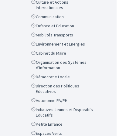
Scope
Culture et Actions
Internationales
Scope
Communication
Scope
Enfance et Education
Scope
Mobilités Transports
Scope
Environnement et Energies
Scope
Cabinet du Maire
Scope
Organisation des Systèmes
d'Information
Scope
Démocratie Locale
Scope
Direction des Politiques
Educatives
Scope
Autonomie PA/PH
Scope
Initiatives Jeunes et Dispositifs
Educatifs
Scope
Petite Enfance
Scope
Espaces Verts