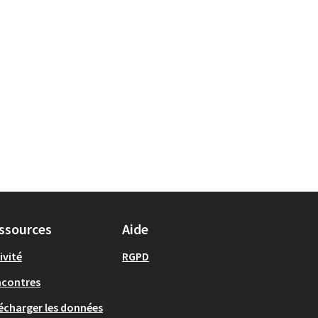
ssources
Aide
ivité
RGPD
ncontres
écharger les données