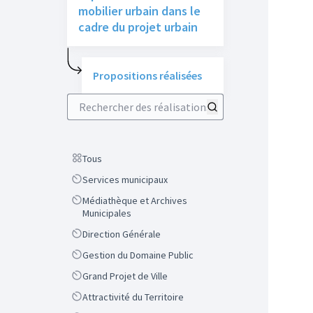
mobilier urbain dans le
cadre du projet urbain
Propositions réalisées
Rechercher des réalisations
Scope
Tous
Scope
Services municipaux
Scope
Médiathèque et Archives
Municipales
Scope
Direction Générale
Scope
Gestion du Domaine Public
Scope
Grand Projet de Ville
Scope
Attractivité du Territoire