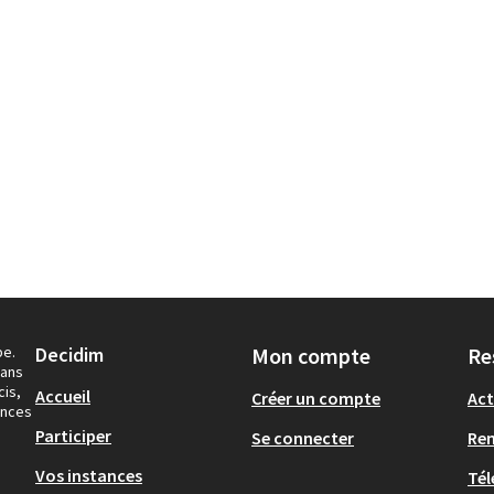
pe.
Decidim
Mon compte
Re
dans
cis,
Accueil
Créer un compte
Act
ances
Participer
Se connecter
Re
Vos instances
Tél