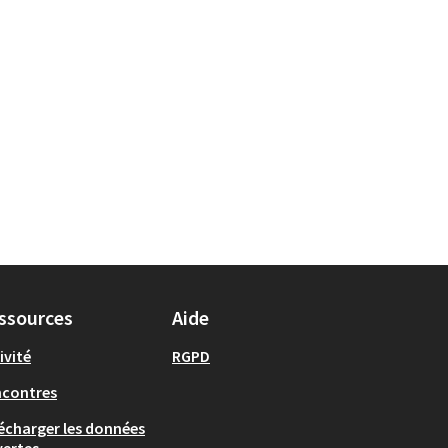
ssources
Aide
ivité
RGPD
ncontres
écharger les données