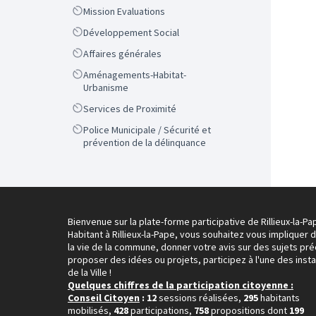
Scope
Mission Evaluations
Scope
Développement Social
Scope
Affaires générales
Scope
Aménagements-Habitat-
Urbanisme
Scope
Services de Proximité
Scope
Police Municipale / Sécurité et
prévention de la délinquance
Bienvenue sur la plate-forme participative de Rillieux-la-Pa
Habitant à Rillieux-la-Pape, vous souhaitez vous impliquer 
la vie de la commune, donner votre avis sur des sujets pré
proposer des idées ou projets, participez à l'une des inst
de la Ville !
Quelques chiffres de la participation citoyenne :
Conseil Citoyen
: 12
sessions réalisées,
295
habitants
mobilisés,
428
participations,
758
propositions dont
199