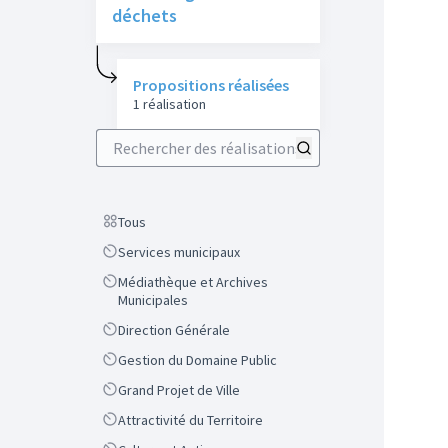
déchets
Propositions réalisées
1 réalisation
Rechercher des réalisations
Scope
Tous
Scope
Services municipaux
Scope
Médiathèque et Archives
Municipales
Scope
Direction Générale
Scope
Gestion du Domaine Public
Scope
Grand Projet de Ville
Scope
Attractivité du Territoire