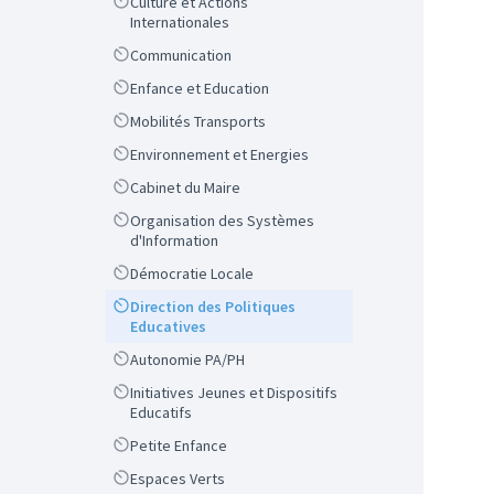
Scope
Culture et Actions
Internationales
Scope
Communication
Scope
Enfance et Education
Scope
Mobilités Transports
Scope
Environnement et Energies
Scope
Cabinet du Maire
Scope
Organisation des Systèmes
d'Information
Scope
Démocratie Locale
Scope
Direction des Politiques
Educatives
Scope
Autonomie PA/PH
Scope
Initiatives Jeunes et Dispositifs
Educatifs
Scope
Petite Enfance
Scope
Espaces Verts