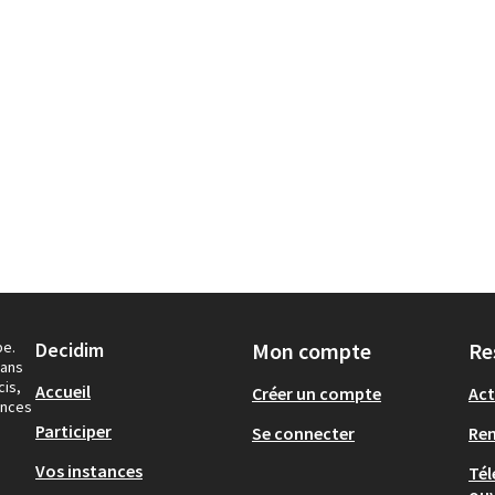
pe.
Decidim
Mon compte
Re
dans
cis,
Accueil
Créer un compte
Act
ances
Participer
Se connecter
Re
Vos instances
Tél