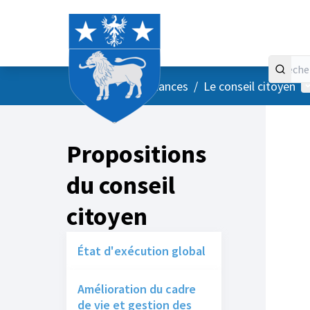
Accueil
Menu principal
M
/
Vos instances
/
Le conseil citoyen
Propositions
du conseil
citoyen
État d'exécution global
Amélioration du cadre
de vie et gestion des