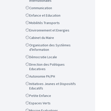
Internationales
Scope
Communication
Scope
Enfance et Education
Scope
Mobilités Transports
Scope
Environnement et Energies
Scope
Cabinet du Maire
Scope
Organisation des Systèmes
d'Information
Scope
Démocratie Locale
Scope
Direction des Politiques
Educatives
Scope
Autonomie PA/PH
Scope
Initiatives Jeunes et Dispositifs
Educatifs
Scope
Petite Enfance
Scope
Espaces Verts
Scope
Mission Evaluations