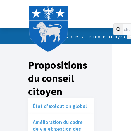
Accueil
Menu principal
M
/
Vos instances
/
Le conseil citoyen
Propositions
du conseil
citoyen
État d'exécution global
Amélioration du cadre
de vie et gestion des