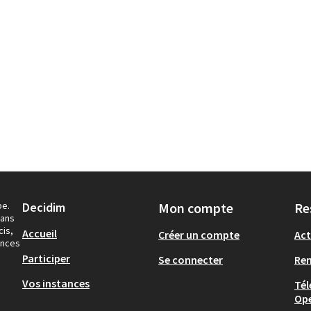
pe.
Decidim
Mon compte
Re
dans
cis,
Accueil
Créer un compte
Act
ances
Participer
Se connecter
Re
Vos instances
Tél
Op