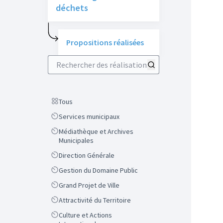
déchets
Propositions réalisées
Rechercher des réalisations
Scope
Tous
Scope
Services municipaux
Scope
Médiathèque et Archives
Municipales
Scope
Direction Générale
Scope
Gestion du Domaine Public
Scope
Grand Projet de Ville
Scope
Attractivité du Territoire
Scope
Culture et Actions