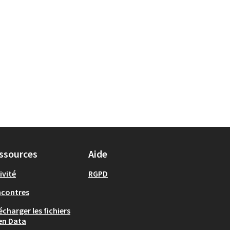
ssources
Aide
ivité
RGPD
ncontres
écharger les fichiers
en Data