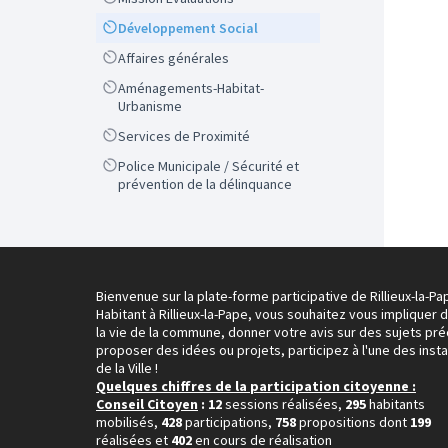
Scope
Développement Social
Scope
Affaires générales
Scope
Aménagements-Habitat-
Urbanisme
Scope
Services de Proximité
Scope
Police Municipale / Sécurité et
prévention de la délinquance
Bienvenue sur la plate-forme participative de Rillieux-la-Pa
Habitant à Rillieux-la-Pape, vous souhaitez vous impliquer 
la vie de la commune, donner votre avis sur des sujets pré
proposer des idées ou projets, participez à l'une des inst
de la Ville !
Quelques chiffres de la participation citoyenne :
Conseil Citoyen
: 12
sessions réalisées,
295
habitants
mobilisés,
428
participations,
758
propositions dont
199
réalisées et
402
en cours de réalisation