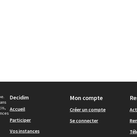
pe.
Decidim
Mon compte
Re
dans
cis,
Accueil
Créer un compte
Act
ances
Participer
Se connecter
Re
Vos instances
Tél