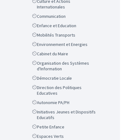
Scope
Culture et Actions
Internationales
Scope
Communication
Scope
Enfance et Education
Scope
Mobilités Transports
Scope
Environnement et Energies
Scope
Cabinet du Maire
Scope
Organisation des Systèmes
d'Information
Scope
Démocratie Locale
Scope
Direction des Politiques
Educatives
Scope
Autonomie PA/PH
Scope
Initiatives Jeunes et Dispositifs
Educatifs
Scope
Petite Enfance
Scope
Espaces Verts