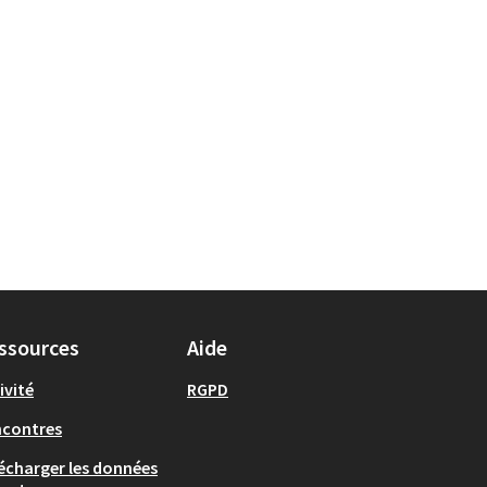
ssources
Aide
ivité
RGPD
ncontres
écharger les données