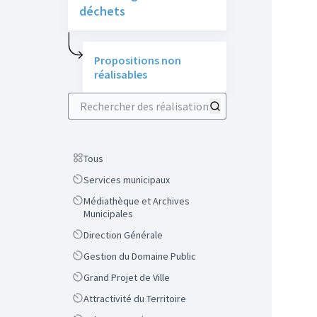
déchets
Propositions non
réalisables
Rechercher des réalisations
Scope
Tous
Scope
Services municipaux
Scope
Médiathèque et Archives
Municipales
Scope
Direction Générale
Scope
Gestion du Domaine Public
Scope
Grand Projet de Ville
Scope
Attractivité du Territoire