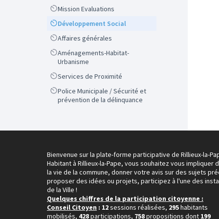
Scope
Mission Evaluations
Scope
Développement Social
Scope
Affaires générales
Scope
Aménagements-Habitat-
Urbanisme
Scope
Services de Proximité
Scope
Police Municipale / Sécurité et
prévention de la délinquance
Bienvenue sur la plate-forme participative de Rillieux-la-Pa
Habitant à Rillieux-la-Pape, vous souhaitez vous impliquer 
la vie de la commune, donner votre avis sur des sujets pré
proposer des idées ou projets, participez à l'une des inst
de la Ville !
Quelques chiffres de la participation citoyenne :
Conseil Citoyen
: 12
sessions réalisées,
295
habitants
mobilisés,
428
participations,
758
propositions dont
199