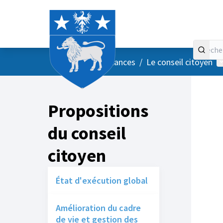
Accueil
Menu principal
M
/
Vos instances
/
Le conseil citoyen
Propositions
du conseil
citoyen
État d'exécution global
Amélioration du cadre
de vie et gestion des