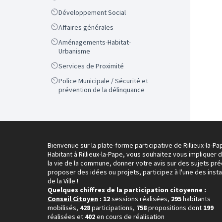
Scope
Développement Social
Scope
Affaires générales
Scope
Aménagements-Habitat-
Urbanisme
Scope
Services de Proximité
Scope
Police Municipale / Sécurité et
prévention de la délinquance
Bienvenue sur la plate-forme participative de Rillieux-la-Pa
Habitant à Rillieux-la-Pape, vous souhaitez vous impliquer 
la vie de la commune, donner votre avis sur des sujets pré
proposer des idées ou projets, participez à l'une des inst
de la Ville !
Quelques chiffres de la participation citoyenne :
Conseil Citoyen
: 12
sessions réalisées,
295
habitants
mobilisés,
428
participations,
758
propositions dont
199
réalisées et
402
en cours de réalisation