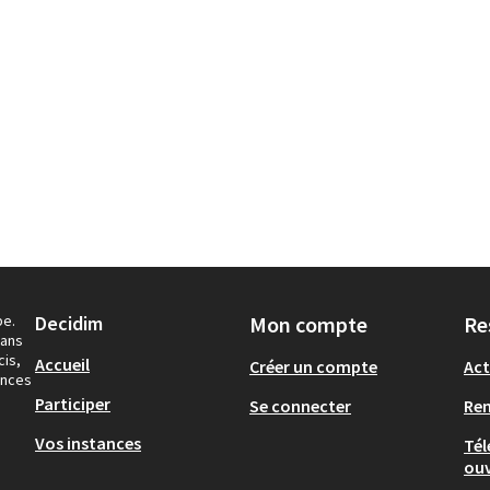
pe.
Decidim
Mon compte
Re
dans
cis,
Accueil
Créer un compte
Act
ances
Participer
Se connecter
Re
Vos instances
Tél
ouv