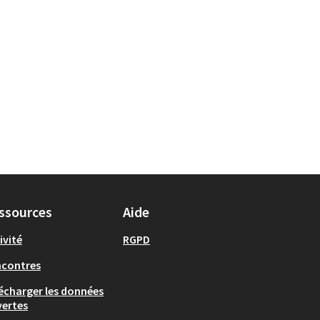
ssources
Aide
ivité
RGPD
ncontres
écharger les données
ertes