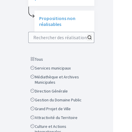
Propositions non
réalisables
Rechercher des réalisations
Scope
Tous
Scope
Services municipaux
Scope
Médiathèque et Archives
Municipales
Scope
Direction Générale
Scope
Gestion du Domaine Public
Scope
Grand Projet de Ville
Scope
Attractivité du Territoire
Scope
Culture et Actions
Internationales