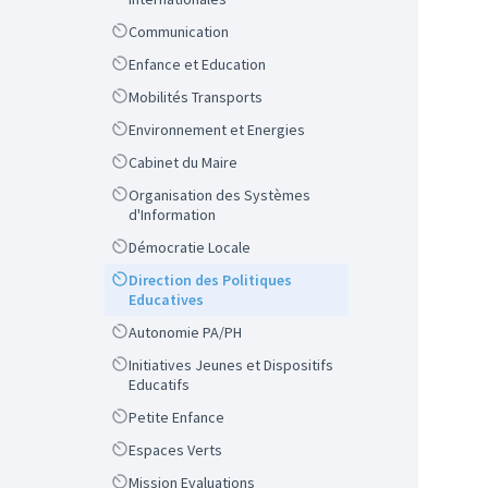
Scope
Communication
Scope
Enfance et Education
Scope
Mobilités Transports
Scope
Environnement et Energies
Scope
Cabinet du Maire
Scope
Organisation des Systèmes
d'Information
Scope
Démocratie Locale
Scope
Direction des Politiques
Educatives
Scope
Autonomie PA/PH
Scope
Initiatives Jeunes et Dispositifs
Educatifs
Scope
Petite Enfance
Scope
Espaces Verts
Scope
Mission Evaluations