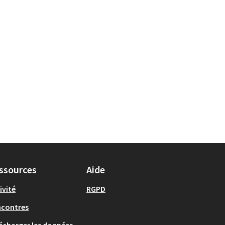
ssources
Aide
ivité
RGPD
ncontres