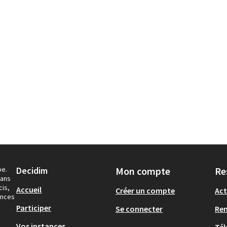
pe.
Decidim
Mon compte
Re
dans
cis,
Accueil
Créer un compte
Act
ances
Participer
Se connecter
Re
Vos instances