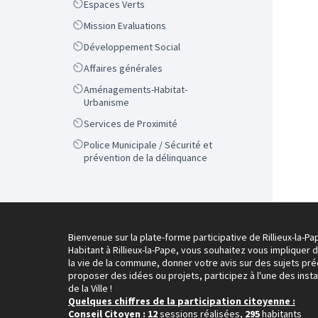
Scope
Espaces Verts
Scope
Mission Evaluations
Scope
Développement Social
Scope
Affaires générales
Scope
Aménagements-Habitat-
Urbanisme
Scope
Services de Proximité
Scope
Police Municipale / Sécurité et
prévention de la délinquance
Bienvenue sur la plate-forme participative de Rillieux-la-Pa
Habitant à Rillieux-la-Pape, vous souhaitez vous impliquer 
la vie de la commune, donner votre avis sur des sujets pré
proposer des idées ou projets, participez à l'une des inst
de la Ville !
Quelques chiffres de la participation citoyenne :
Conseil Citoyen
: 12
sessions réalisées,
295
habitants