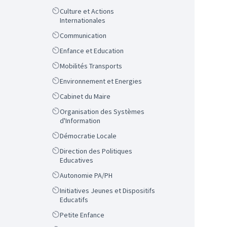
Scope
Culture et Actions
Internationales
Scope
Communication
Scope
Enfance et Education
Scope
Mobilités Transports
Scope
Environnement et Energies
Scope
Cabinet du Maire
Scope
Organisation des Systèmes
d'Information
Scope
Démocratie Locale
Scope
Direction des Politiques
Educatives
Scope
Autonomie PA/PH
Scope
Initiatives Jeunes et Dispositifs
Educatifs
Scope
Petite Enfance