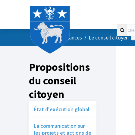
Accueil
Menu principal
M
/
Vos instances
/
Le conseil citoyen
Propositions
du conseil
citoyen
État d'exécution global
La communication sur
les projets et actions de