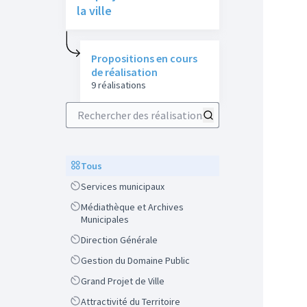
la ville
Propositions en cours
de réalisation
9 réalisations
Rechercher des réalisations
Scope
Tous
Scope
Services municipaux
Scope
Médiathèque et Archives
Municipales
Scope
Direction Générale
Scope
Gestion du Domaine Public
Scope
Grand Projet de Ville
Scope
Attractivité du Territoire