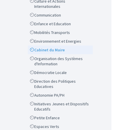
Scope
Culture et Actions
Internationales
Scope
Communication
Scope
Enfance et Education
Scope
Mobilités Transports
Scope
Environnement et Energies
Scope
Cabinet du Maire
Scope
Organisation des Systèmes
d'Information
Scope
Démocratie Locale
Scope
Direction des Politiques
Educatives
Scope
Autonomie PA/PH
Scope
Initiatives Jeunes et Dispositifs
Educatifs
Scope
Petite Enfance
Scope
Espaces Verts