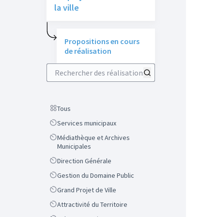
la ville
Propositions en cours
de réalisation
Rechercher des réalisations
Scope
Tous
Scope
Services municipaux
Scope
Médiathèque et Archives
Municipales
Scope
Direction Générale
Scope
Gestion du Domaine Public
Scope
Grand Projet de Ville
Scope
Attractivité du Territoire