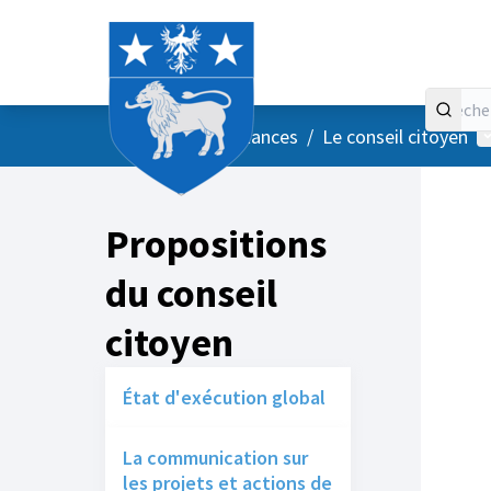
Accueil
Menu principal
M
/
Vos instances
/
Le conseil citoyen
Propositions
du conseil
citoyen
État d'exécution global
La communication sur
les projets et actions de