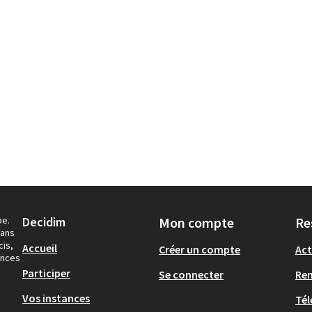
pe.
Decidim
Mon compte
Re
dans
cis,
Accueil
Créer un compte
Act
ances
Participer
Se connecter
Re
Vos instances
Tél