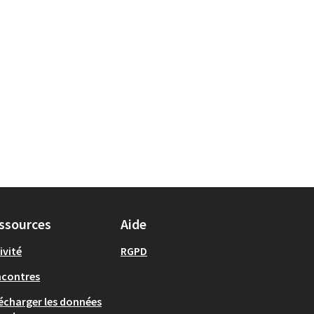
ssources
Aide
ivité
RGPD
ncontres
écharger les données