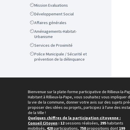
Scope
Mission Evaluations
Scope
Développement Social
Scope
Affaires générales
Scope
Aménagements-Habitat-
Urbanisme
Scope
Services de Proximité
Scope
Police Municipale / Sécurité et
prévention de la délinquance
Bienvenue sur la plate-forme participative de Rillieux-la-Pa
Habitant à Rillieux-la-Pape, vous souhaitez vous impliquer 
la vie de la commune, donner votre avis sur des sujets pré
proposer des idées ou projets, participez à l'une des inst
de la Ville !
Quelques chiffres de la participation citoyenne :
Conseil Citoyen
: 12
sessions réalisées,
295
habitants
mobilisés,
428
participations,
758
propositions dont
199