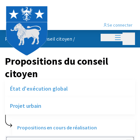
Se connecter
Menu princi
Menu p
Propositions du conseil citoyen
/
Propositions du conseil
citoyen
État d'exécution global
Projet urbain
Propositions en cours de réalisation
Rechercher des réalisations