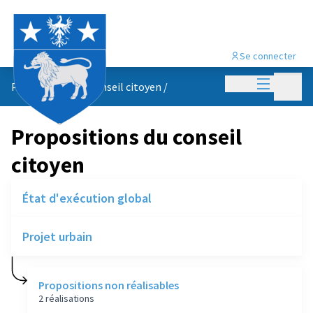
Se connecter
Menu princi
Menu p
Propositions du conseil citoyen
/
Propositions du conseil
citoyen
État d'exécution global
Projet urbain
Propositions non réalisables
2 réalisations