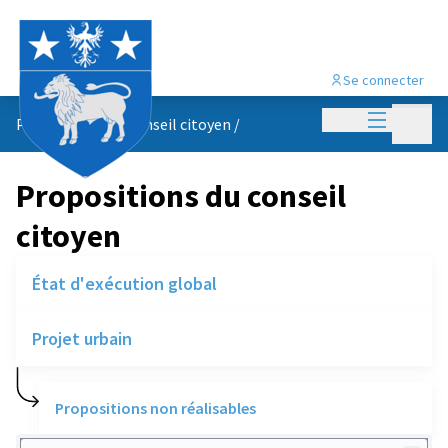
Se connecter
Menu princi
Menu p
Propositions du conseil citoyen
/
Propositions du conseil
citoyen
État d'exécution global
Projet urbain
Propositions non réalisables
Rechercher des réalisations