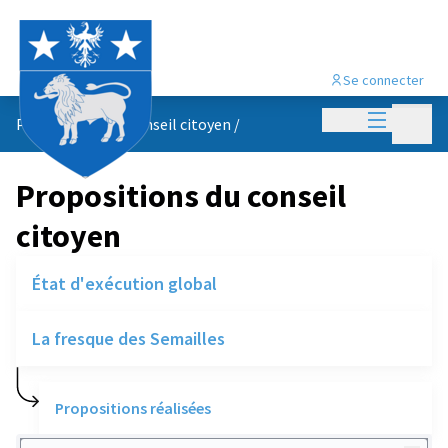
Se connecter
Menu princi
Menu p
Propositions du conseil citoyen
/
Propositions du conseil
citoyen
État d'exécution global
La fresque des Semailles
Propositions réalisées
Rechercher des réalisations