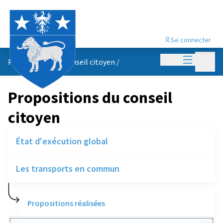
Se connecter
Menu princi
Menu p
Propositions du conseil citoyen
/
Propositions du conseil
citoyen
État d'exécution global
Les transports en commun
Propositions réalisées
Rechercher des réalisations