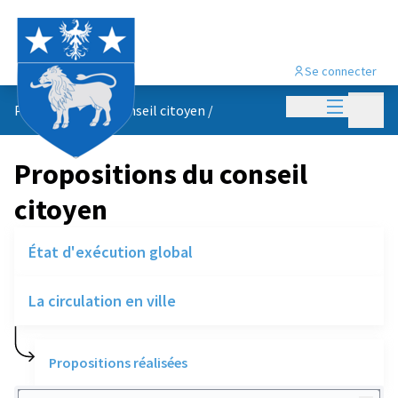
Se connecter
Menu princi
Menu p
Propositions du conseil citoyen
/
Propositions du conseil
citoyen
État d'exécution global
La circulation en ville
Propositions réalisées
Rechercher des réalisations