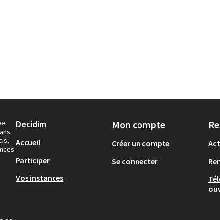
pe.
Decidim
Mon compte
Re
dans
cis,
Accueil
Créer un compte
Act
ances
Participer
Se connecter
Re
Vos instances
Tél
ouv