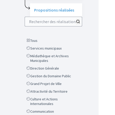
Propositions réalisées
Rechercher des réalisations
Scope
Tous
Scope
Services municipaux
Scope
Médiathèque et Archives
Municipales
Scope
Direction Générale
Scope
Gestion du Domaine Public
Scope
Grand Projet de Ville
Scope
Attractivité du Territoire
Scope
Culture et Actions
Internationales
Scope
Communication