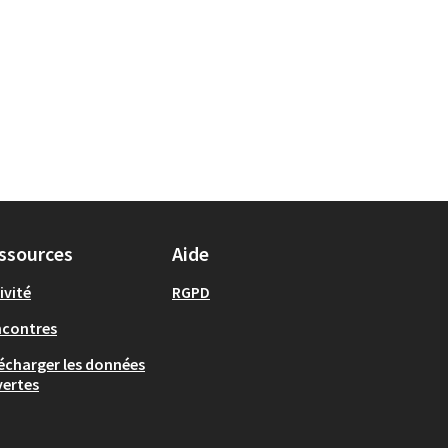
ssources
Aide
ivité
RGPD
ncontres
écharger les données
ertes