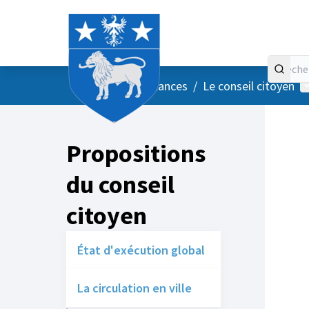
Accueil
Menu principal
M
/
Vos instances
/
Le conseil citoyen
Propositions
du conseil
citoyen
État d'exécution global
La circulation en ville