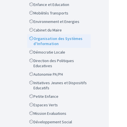
Scope
Enfance et Education
Scope
Mobilités Transports
Scope
Environnement et Energies
Scope
Cabinet du Maire
Scope
Organisation des Systèmes
d'Information
Scope
Démocratie Locale
Scope
Direction des Politiques
Educatives
Scope
Autonomie PA/PH
Scope
Initiatives Jeunes et Dispositifs
Educatifs
Scope
Petite Enfance
Scope
Espaces Verts
Scope
Mission Evaluations
Scope
Développement Social