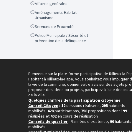
Scope
Affaires générales
Scope
Aménagements-Habitat-
Urbanisme
Scope
Services de Proximité
Scope
Police Municipale / Sécurité et
prévention de la délinquance
Bienvenue sur la plate-forme participative de Rillieux-la-Pa
Habitant à Rillieux-la-Pape, vous souhaitez vous impliquer 
la vie de la commune, donner votre avis sur des sujets pré
proposer des idées ou projets, participez à l'une des inst
de la Ville !
Quelques chiffres de la participation citoyenne :
Conseil Citoyen
: 12
sessions réalisées,
295
habitants
mobilisés,
428
participations,
758
propositions dont
199
réalisées et
402
en cours de réalisation
Conseils de quartier
:
4
années d'existence,
90
habitants
mobilisés