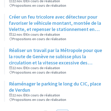
22 nov.
En cours de réalisation
Propositions en cours de réalisation
Créer un feu tricolore avec détecteur pour
favoriser le véhicule montant, montée de la
Velette, et repenser le stationnement en
quinconce
22 nov.
En cours de réalisation
Propositions en cours de réalisation
Réaliser un travail par la Métropole pour que
la route de Genève ne subisse plus la
circulation et la vitesse excessive des
habitants de l'Ain traversant juste la ville
22 nov.
En cours de réalisation
Propositions en cours de réalisation
Réaménager le parking le long du CIC, place
de Verdun
22 nov.
En cours de réalisation
Propositions en cours de réalisation