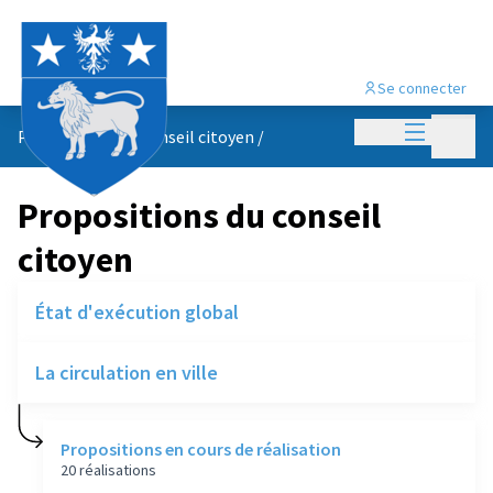
Se connecter
Menu princi
Menu p
Propositions du conseil citoyen
/
Propositions du conseil
citoyen
État d'exécution global
La circulation en ville
Propositions en cours de réalisation
20 réalisations