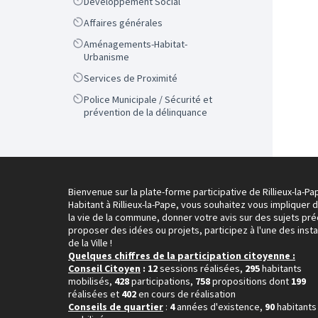
Scope
Développement Social
Scope
Affaires générales
Scope
Aménagements-Habitat-
Urbanisme
Scope
Services de Proximité
Scope
Police Municipale / Sécurité et
prévention de la délinquance
Bienvenue sur la plate-forme participative de Rillieux-la-Pa
Habitant à Rillieux-la-Pape, vous souhaitez vous impliquer 
la vie de la commune, donner votre avis sur des sujets pré
proposer des idées ou projets, participez à l'une des inst
de la Ville !
Quelques chiffres de la participation citoyenne :
Conseil Citoyen
: 12
sessions réalisées,
295
habitants
mobilisés,
428
participations,
758
propositions dont
199
réalisées et
402
en cours de réalisation
Conseils de quartier
:
4
années d'existence,
90
habitants