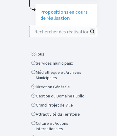
Propositions en cours
de réalisation
Rechercher des réalisations
Scope
Tous
Scope
Services municipaux
Scope
Médiathèque et Archives
Municipales
Scope
Direction Générale
Scope
Gestion du Domaine Public
Scope
Grand Projet de Ville
Scope
Attractivité du Territoire
Scope
Culture et Actions
Internationales