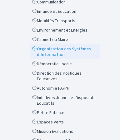
Scope
Communication
Scope
Enfance et Education
Scope
Mobilités Transports
Scope
Environnement et Energies
Scope
Cabinet du Maire
Scope
Organisation des Systèmes
d'Information
Scope
Démocratie Locale
Scope
Direction des Politiques
Educatives
Scope
Autonomie PA/PH
Scope
Initiatives Jeunes et Dispositifs
Educatifs
Scope
Petite Enfance
Scope
Espaces Verts
Scope
Mission Evaluations