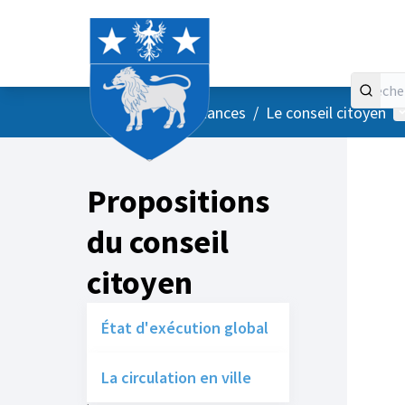
Accueil
Menu principal
M
/
Vos instances
/
Le conseil citoyen
Propositions
du conseil
citoyen
État d'exécution global
La circulation en ville