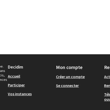
pe.
Decidim
Mon compte
Re
dans
cis,
Accueil
Créer un compte
Act
ances
Participer
Se connecter
Re
Vos instances
Tél
ouv