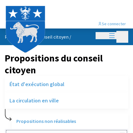
Se connecter
Menu princi
Menu p
Propositions du conseil citoyen
/
Propositions du conseil
citoyen
État d'exécution global
La circulation en ville
Propositions non réalisables
Rechercher des réalisations