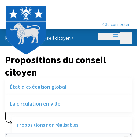
Se connecter
Menu princi
Menu p
Propositions du conseil citoyen
/
Propositions du conseil
citoyen
État d'exécution global
La circulation en ville
Propositions non réalisables
Rechercher des réalisations