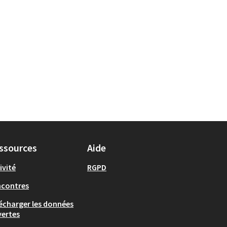
ssources
Aide
ivité
RGPD
ncontres
écharger les données
ertes