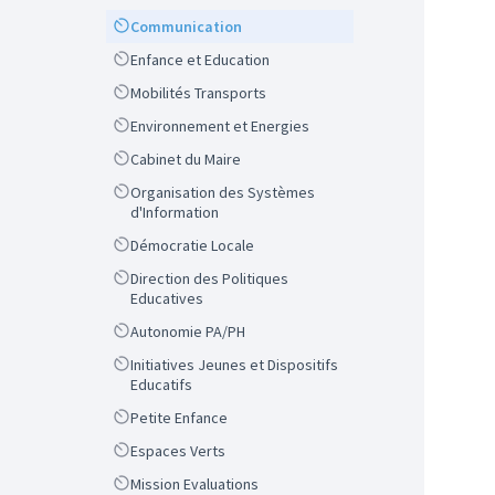
Scope
Communication
Scope
Enfance et Education
Scope
Mobilités Transports
Scope
Environnement et Energies
Scope
Cabinet du Maire
Scope
Organisation des Systèmes
d'Information
Scope
Démocratie Locale
Scope
Direction des Politiques
Educatives
Scope
Autonomie PA/PH
Scope
Initiatives Jeunes et Dispositifs
Educatifs
Scope
Petite Enfance
Scope
Espaces Verts
Scope
Mission Evaluations