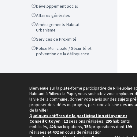
Scope
Développement Social
Scope
Affaires générales
Scope
Aménagements-Habitat-
Urbanisme
Scope
Services de Proximité
Scope
Police Municipale / Sécurité et
prévention de la délinquance
Bienvenue sur la plate-forme participative de Rillieux-la-Pa
Habitant à Rillieux-la-Pape, vous souhaitez vous impliquer 
la vie de la commune, donner votre avis sur des sujets pré
proposer des idées ou projets, participez à l'une des inst
de la Ville !
Quelques chiffres de la participation citoyenne :
Conseil Citoyen
: 12
sessions réalisées,
295
habitants
mobilisés,
428
participations,
758
propositions dont
199
réalisées et
402
en cours de réalisation