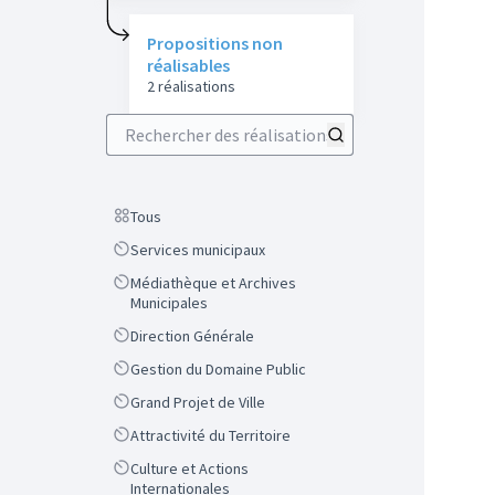
Propositions non
réalisables
2 réalisations
Rechercher des réalisations
Scope
Tous
Scope
Services municipaux
Scope
Médiathèque et Archives
Municipales
Scope
Direction Générale
Scope
Gestion du Domaine Public
Scope
Grand Projet de Ville
Scope
Attractivité du Territoire
Scope
Culture et Actions
Internationales