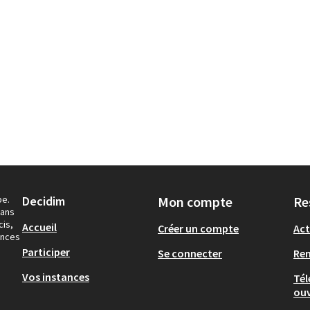
pe.
Decidim
Mon compte
Re
dans
cis,
Accueil
Créer un compte
Act
ances
Participer
Se connecter
Re
Vos instances
Tél
ouv