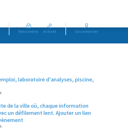
Rencontres
Activité
Se connecter
emploi, laboratoire d'analyses, piscine,
s
te de la ville où, chaque information
ec un défilement lent. Ajouter un lien
l'évènement
s