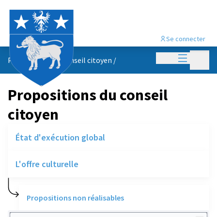
Se connecter
Menu princi
Menu p
Propositions du conseil citoyen
/
Propositions du conseil
citoyen
État d'exécution global
L'offre culturelle
Propositions non réalisables
Rechercher des réalisations