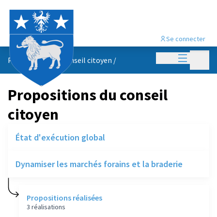
Se connecter
Menu princi
Menu p
Propositions du conseil citoyen
/
Propositions du conseil
citoyen
État d'exécution global
Dynamiser les marchés forains et la braderie
Propositions réalisées
3 réalisations