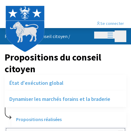
Se connecter
Menu princi
Menu p
Propositions du conseil citoyen
/
Propositions du conseil
citoyen
État d'exécution global
Dynamiser les marchés forains et la braderie
Propositions réalisées
Rechercher des réalisations