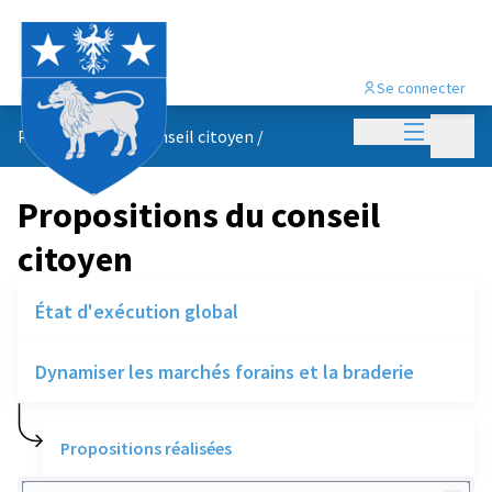
Se connecter
Menu princi
Menu p
Propositions du conseil citoyen
/
Propositions du conseil
citoyen
État d'exécution global
Dynamiser les marchés forains et la braderie
Propositions réalisées
Rechercher des réalisations