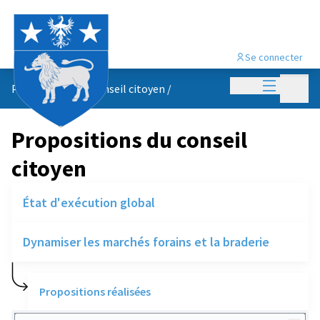
Se connecter
Menu princi
Menu p
Propositions du conseil citoyen
/
Propositions du conseil
citoyen
État d'exécution global
Dynamiser les marchés forains et la braderie
Propositions réalisées
Rechercher des réalisations