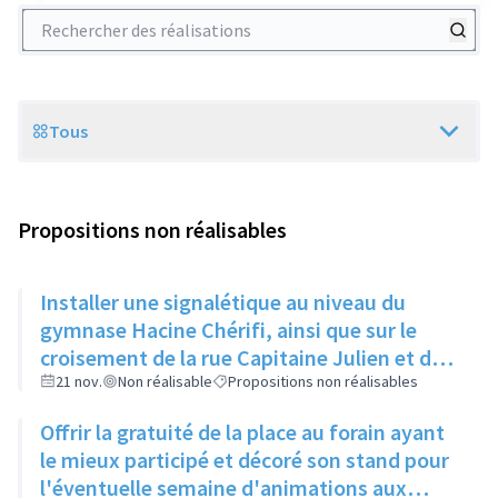
Rechercher des réalisations
Tous
Scope
Propositions non réalisables
Installer une signalétique au niveau du
gymnase Hacine Chérifi, ainsi que sur le
croisement de la rue Capitaine Julien et de
la rue Fleury Salignat pour annoncer le
21 nov.
Non réalisable
Propositions non réalisables
marché peu connu de la Roue le samedi
Offrir la gratuité de la place au forain ayant
matin
le mieux participé et décoré son stand pour
l'éventuelle semaine d'animations aux