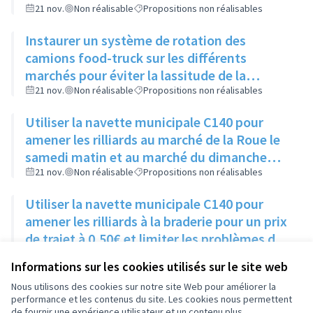
marchés
21 nov.
Non réalisable
Propositions non réalisables
Instaurer un système de rotation des
camions food-truck sur les différents
marchés pour éviter la lassitude de la
clientèle
21 nov.
Non réalisable
Propositions non réalisables
Utiliser la navette municipale C140 pour
amener les rilliards au marché de la Roue le
samedi matin et au marché du dimanche
matin, pour un prix de trajet à 0,50€
21 nov.
Non réalisable
Propositions non réalisables
Utiliser la navette municipale C140 pour
amener les rilliards à la braderie pour un prix
de trajet à 0,50€ et limiter les problèmes de
stationnements ce jour là
21 nov.
Non réalisable
Propositions non réalisables
Informations sur les cookies utilisés sur le site web
Nous utilisons des cookies sur notre site Web pour améliorer la
performance et les contenus du site. Les cookies nous permettent
de fournir une expérience utilisateur et un contenu plus